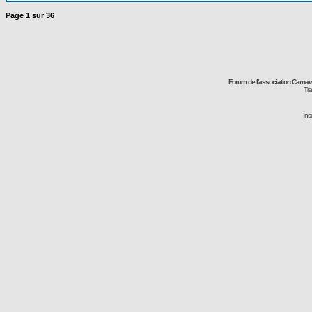
Page
1
sur
36
Forum de l'association Carna
Tra
Ins