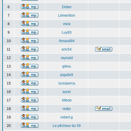
6
Didier
7
Lémerillon
8
mick
9
Luy93
10
Arnaud94
11
eric54
12
raynald
13
gillou
14
pigalle9
15
lucioperca
16
aurel
17
lillbob
18
redjo
19
robert g
20
Le pêcheur du 59