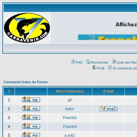
Affichez
FAQ
Rechercher
Liste des Me
Profil
Se connecter po
Carnavenir Index du Forum
#
Nom d'utilisateur
E-mail
1
jpl
2
tudor
3
FranckA
4
FranckS
5
a.m41