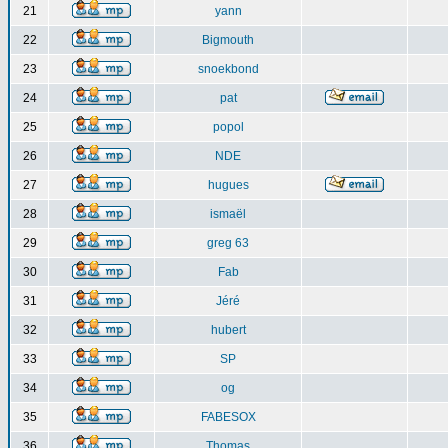
21
yann
22
Bigmouth
23
snoekbond
24
pat
25
popol
26
NDE
27
hugues
28
ismaël
29
greg 63
30
Fab
31
Jéré
32
hubert
33
SP
34
og
35
FABESOX
36
Thomas