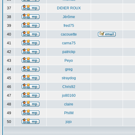
37
DIDIER ROUX
38
Jérôme
39
fred75
40
cacouette
41
carna75
42
patrickp
43
Peyo
44
greg
45
straydog
46
Chris92
47
jo80160
48
claire
49
PhilM
50
jojo