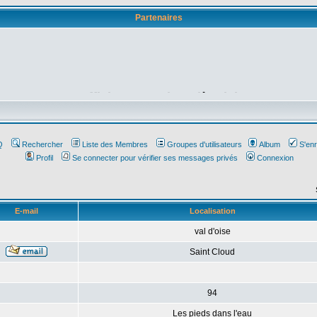
Partenaires
Affichez votre bannière ici
Q
Rechercher
Liste des Membres
Groupes d'utilisateurs
Album
S'enr
Profil
Se connecter pour vérifier ses messages privés
Connexion
E-mail
Localisation
val d'oise
Saint Cloud
94
Les pieds dans l'eau