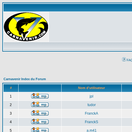
FA
Carnavenir Index du Forum
#
Nom d'utilisateur
1
jpl
2
tudor
3
FranckA
4
FranckS
5
a.m41