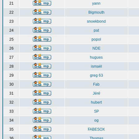
21
yann
22
Bigmouth
23
snoekbond
24
pat
25
popol
26
NDE
27
hugues
28
ismaël
29
greg 63
30
Fab
31
Jéré
32
hubert
33
SP
34
og
35
FABESOX
36
Thomas