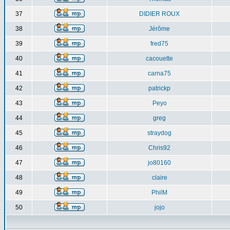
37
DIDIER ROUX
38
Jérôme
39
fred75
40
cacouette
41
carna75
42
patrickp
43
Peyo
44
greg
45
straydog
46
Chris92
47
jo80160
48
claire
49
PhilM
50
jojo