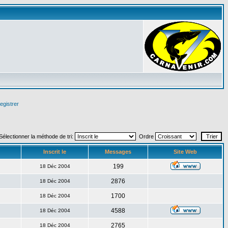
egistrer
Sélectionner la méthode de tri:
Ordre
Inscrit le
Messages
Site Web
199
18 Déc 2004
2876
18 Déc 2004
1700
18 Déc 2004
4588
18 Déc 2004
2765
18 Déc 2004