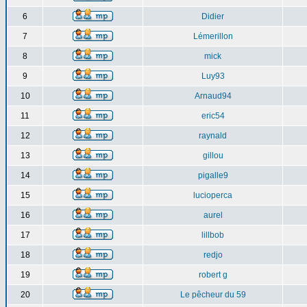
6
Didier
7
Lémerillon
8
mick
9
Luy93
10
Arnaud94
11
eric54
12
raynald
13
gillou
14
pigalle9
15
lucioperca
16
aurel
17
lillbob
18
redjo
19
robert g
20
Le pêcheur du 59