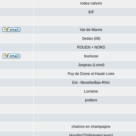
rodez-cahors
IDF
Val-de-Marne
Sedan (08)
ROUEN + NORD
toulouse
Jargeau (Loiret)
Puy de Dome et Haute Loire
Est - Moselle/Bas-Rhin
Lorraine
poitiers
chalons en champagne
Hourtin(33)/Irlande(cavan)