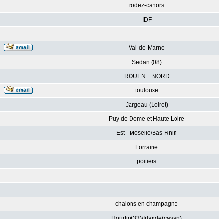
rodez-cahors
IDF
Val-de-Marne
Sedan (08)
ROUEN + NORD
toulouse
Jargeau (Loiret)
Puy de Dome et Haute Loire
Est - Moselle/Bas-Rhin
Lorraine
poitiers
chalons en champagne
Hourtin(33)/Irlande(cavan)