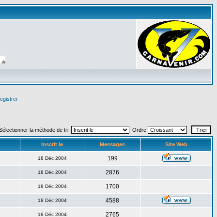
egistrer
Sélectionner la méthode de tri:
Ordre
Inscrit le
Messages
Site Web
199
18 Déc 2004
2876
18 Déc 2004
1700
18 Déc 2004
4588
18 Déc 2004
2765
18 Déc 2004