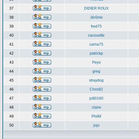
37
DIDIER ROUX
38
Jérôme
39
fred75
40
cacouette
41
carna75
42
patrickp
43
Peyo
44
greg
45
straydog
46
Chris92
47
jo80160
48
claire
49
PhilM
50
jojo