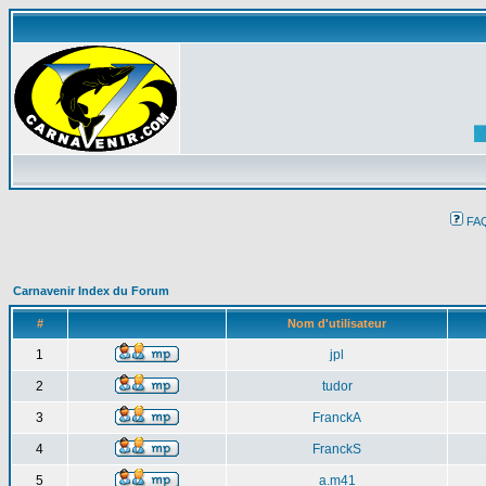
FA
Carnavenir Index du Forum
#
Nom d'utilisateur
1
jpl
2
tudor
3
FranckA
4
FranckS
5
a.m41