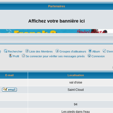
Partenaires
Affichez votre bannière ici
Q
Rechercher
Liste des Membres
Groupes d'utilisateurs
Album
S'enr
Profil
Se connecter pour vérifier ses messages privés
Connexion
E-mail
Localisation
val d'oise
Saint Cloud
94
Les pieds dans l'eau