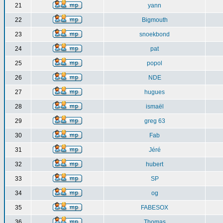
21
yann
22
Bigmouth
23
snoekbond
24
pat
25
popol
26
NDE
27
hugues
28
ismaël
29
greg 63
30
Fab
31
Jéré
32
hubert
33
SP
34
og
35
FABESOX
36
Thomas