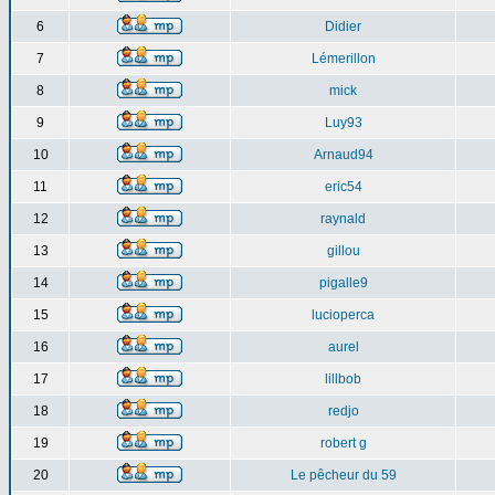
6
Didier
7
Lémerillon
8
mick
9
Luy93
10
Arnaud94
11
eric54
12
raynald
13
gillou
14
pigalle9
15
lucioperca
16
aurel
17
lillbob
18
redjo
19
robert g
20
Le pêcheur du 59