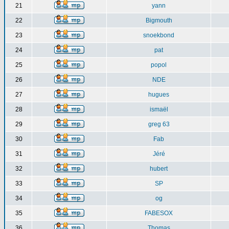
21
yann
22
Bigmouth
23
snoekbond
24
pat
25
popol
26
NDE
27
hugues
28
ismaël
29
greg 63
30
Fab
31
Jéré
32
hubert
33
SP
34
og
35
FABESOX
36
Thomas