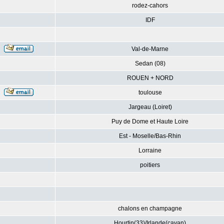
rodez-cahors
IDF
Val-de-Marne
Sedan (08)
ROUEN + NORD
toulouse
Jargeau (Loiret)
Puy de Dome et Haute Loire
Est - Moselle/Bas-Rhin
Lorraine
poitiers
chalons en champagne
Hourtin(33)/Irlande(cavan)