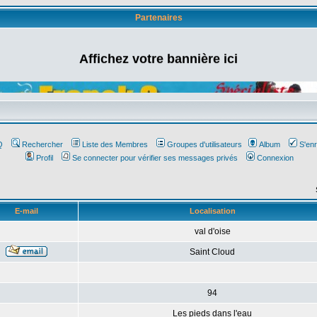
Partenaires
Affichez votre bannière ici
Q
Rechercher
Liste des Membres
Groupes d'utilisateurs
Album
S'enr
Profil
Se connecter pour vérifier ses messages privés
Connexion
E-mail
Localisation
val d'oise
Saint Cloud
94
Les pieds dans l'eau