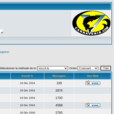
egistrer
Sélectionner la méthode de tri:
Ordre
Inscrit le
Messages
Site Web
199
18 Déc 2004
2876
18 Déc 2004
1700
18 Déc 2004
4588
18 Déc 2004
2765
18 Déc 2004