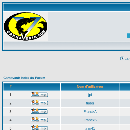
FA
Carnavenir Index du Forum
#
Nom d'utilisateur
1
jpl
2
tudor
3
FranckA
4
FranckS
5
a.m41