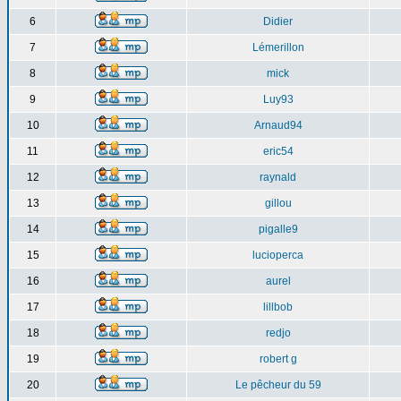
6
Didier
7
Lémerillon
8
mick
9
Luy93
10
Arnaud94
11
eric54
12
raynald
13
gillou
14
pigalle9
15
lucioperca
16
aurel
17
lillbob
18
redjo
19
robert g
20
Le pêcheur du 59