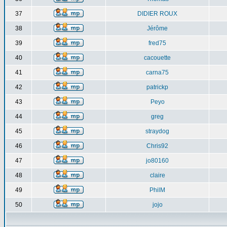
37
DIDIER ROUX
38
Jérôme
39
fred75
40
cacouette
41
carna75
42
patrickp
43
Peyo
44
greg
45
straydog
46
Chris92
47
jo80160
48
claire
49
PhilM
50
jojo