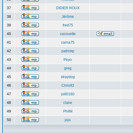
37
DIDIER ROUX
38
Jérôme
39
fred75
40
cacouette
41
carna75
42
patrickp
43
Peyo
44
greg
45
straydog
46
Chris92
47
jo80160
48
claire
49
PhilM
50
jojo