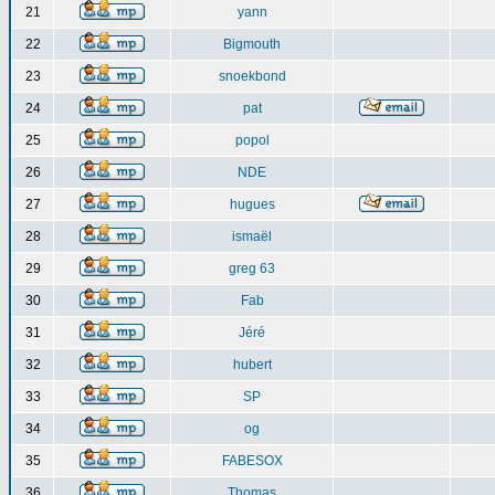
21
yann
22
Bigmouth
23
snoekbond
24
pat
25
popol
26
NDE
27
hugues
28
ismaël
29
greg 63
30
Fab
31
Jéré
32
hubert
33
SP
34
og
35
FABESOX
36
Thomas