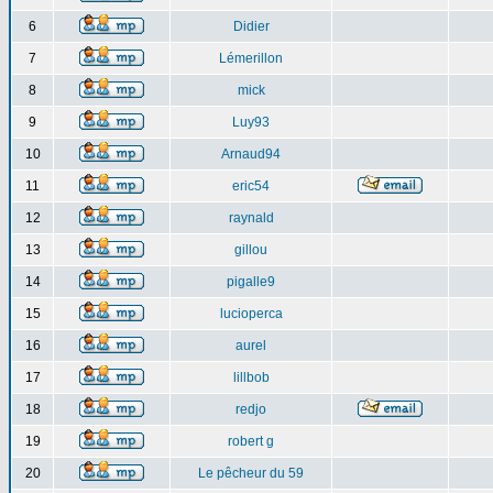
6
Didier
7
Lémerillon
8
mick
9
Luy93
10
Arnaud94
11
eric54
12
raynald
13
gillou
14
pigalle9
15
lucioperca
16
aurel
17
lillbob
18
redjo
19
robert g
20
Le pêcheur du 59