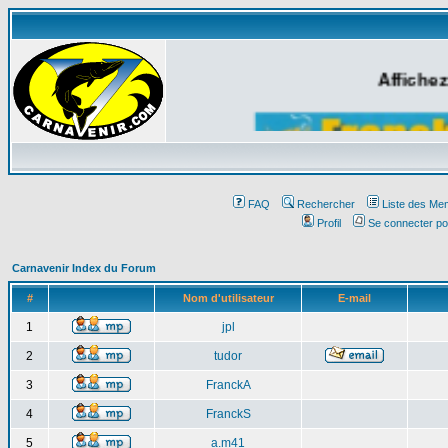
Affichez
FAQ
Rechercher
Liste des Me
Profil
Se connecter po
Carnavenir Index du Forum
#
Nom d'utilisateur
E-mail
1
jpl
2
tudor
3
FranckA
4
FranckS
5
a.m41