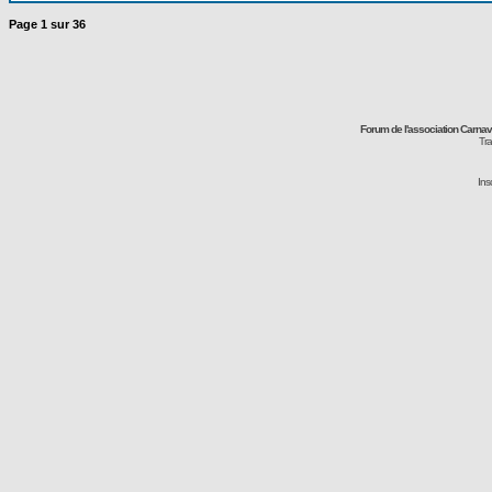
Page
1
sur
36
Forum de l'association Carna
Tra
Ins