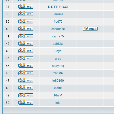
37
DIDIER ROUX
38
Jérôme
39
fred75
40
cacouette
41
carna75
42
patrickp
43
Peyo
44
greg
45
straydog
46
Chris92
47
jo80160
48
claire
49
PhilM
50
jojo