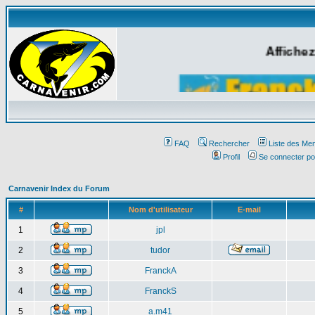
Affichez
FAQ
Rechercher
Liste des Me
Profil
Se connecter po
Carnavenir Index du Forum
#
Nom d'utilisateur
E-mail
1
jpl
2
tudor
3
FranckA
4
FranckS
5
a.m41