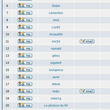
6
Didier
7
Lémerillon
8
mick
9
Luy93
10
Arnaud94
11
eric54
12
raynald
13
gillou
14
pigalle9
15
lucioperca
16
aurel
17
lillbob
18
redjo
19
robert g
20
Le pêcheur du 59