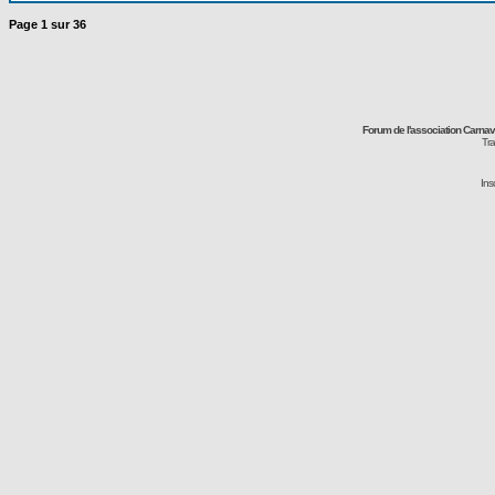
Page
1
sur
36
Forum de l'association Carna
Tra
Ins