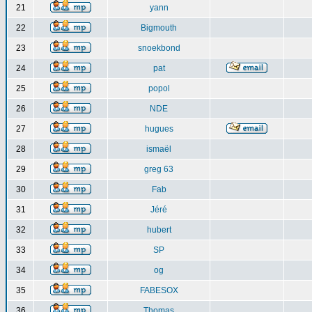
21
yann
22
Bigmouth
23
snoekbond
24
pat
25
popol
26
NDE
27
hugues
28
ismaël
29
greg 63
30
Fab
31
Jéré
32
hubert
33
SP
34
og
35
FABESOX
36
Thomas