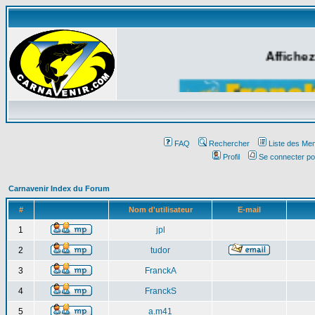
Affichez
FAQ
Rechercher
Liste des Me
Profil
Se connecter po
Carnavenir Index du Forum
#
Nom d'utilisateur
E-mail
1
jpl
2
tudor
3
FranckA
4
FranckS
5
a.m41