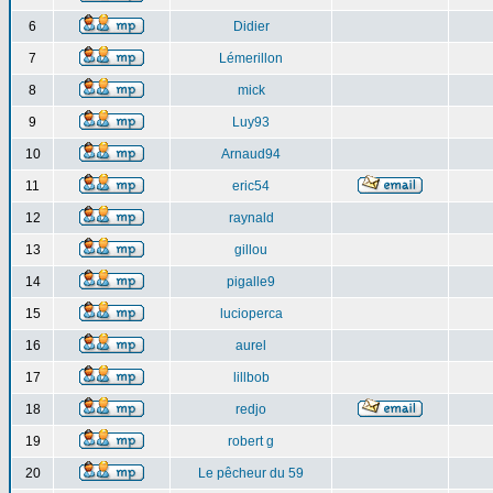
6
Didier
7
Lémerillon
8
mick
9
Luy93
10
Arnaud94
11
eric54
12
raynald
13
gillou
14
pigalle9
15
lucioperca
16
aurel
17
lillbob
18
redjo
19
robert g
20
Le pêcheur du 59