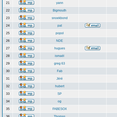
21
yann
22
Bigmouth
23
snoekbond
24
pat
25
popol
26
NDE
27
hugues
28
ismaël
29
greg 63
30
Fab
31
Jéré
32
hubert
33
SP
34
og
35
FABESOX
36
Thomas