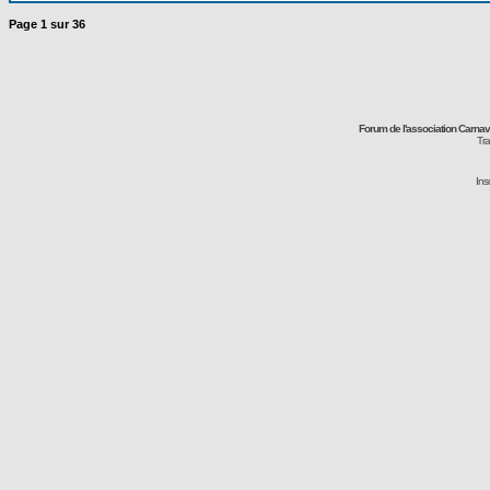
Page
1
sur
36
Forum de l'association Carna
Tra
Ins