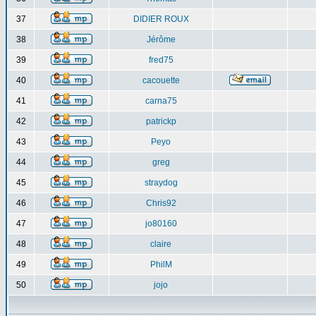
37
DIDIER ROUX
38
Jérôme
39
fred75
40
cacouette
41
carna75
42
patrickp
43
Peyo
44
greg
45
straydog
46
Chris92
47
jo80160
48
claire
49
PhilM
50
jojo