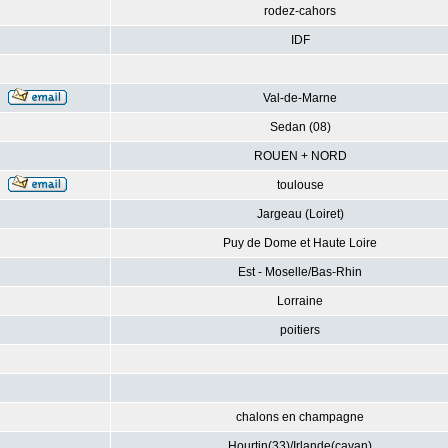
rodez-cahors
IDF
Val-de-Marne
Sedan (08)
ROUEN + NORD
toulouse
Jargeau (Loiret)
Puy de Dome et Haute Loire
Est - Moselle/Bas-Rhin
Lorraine
poitiers
chalons en champagne
Hourtin(33)/Irlande(cavan)