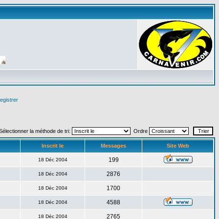
egistrer
Sélectionner la méthode de tri:
Ordre
Inscrit le
Messages
Site Web
199
18 Déc 2004
2876
18 Déc 2004
1700
18 Déc 2004
4588
18 Déc 2004
2765
18 Déc 2004