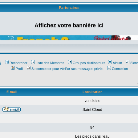
Partenaires
Affichez votre bannière ici
Q
Rechercher
Liste des Membres
Groupes d'utilisateurs
Album
S'enr
Profil
Se connecter pour vérifier ses messages privés
Connexion
E-mail
Localisation
val d'oise
Saint Cloud
94
Les pieds dans l'eau