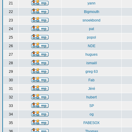
21
yann
22
Bigmouth
23
snoekbond
24
pat
25
popol
26
NDE
27
hugues
28
ismaël
29
greg 63
30
Fab
31
Jéré
32
hubert
33
SP
34
og
35
FABESOX
36
Thomas