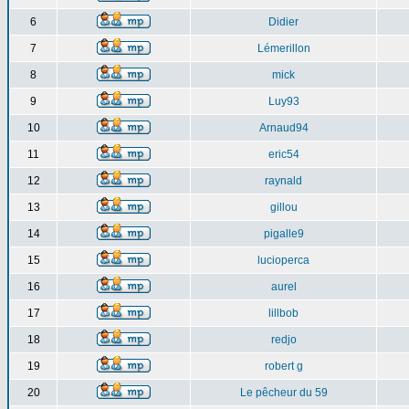
6
Didier
7
Lémerillon
8
mick
9
Luy93
10
Arnaud94
11
eric54
12
raynald
13
gillou
14
pigalle9
15
lucioperca
16
aurel
17
lillbob
18
redjo
19
robert g
20
Le pêcheur du 59