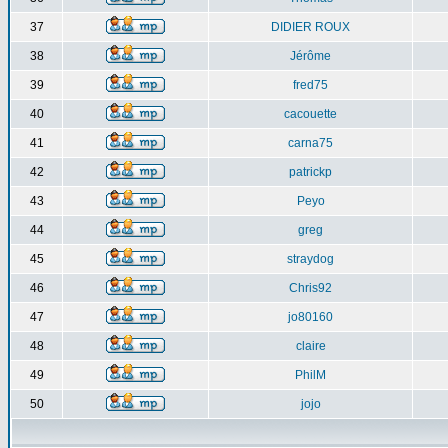
37
DIDIER ROUX
38
Jérôme
39
fred75
40
cacouette
41
carna75
42
patrickp
43
Peyo
44
greg
45
straydog
46
Chris92
47
jo80160
48
claire
49
PhilM
50
jojo