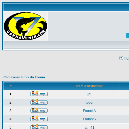
FA
Carnavenir Index du Forum
#
Nom d'utilisateur
1
jpl
2
tudor
3
FranckA
4
FranckS
5
a.m41