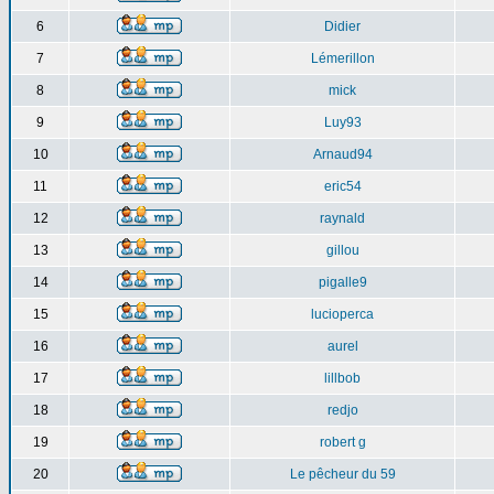
6
Didier
7
Lémerillon
8
mick
9
Luy93
10
Arnaud94
11
eric54
12
raynald
13
gillou
14
pigalle9
15
lucioperca
16
aurel
17
lillbob
18
redjo
19
robert g
20
Le pêcheur du 59