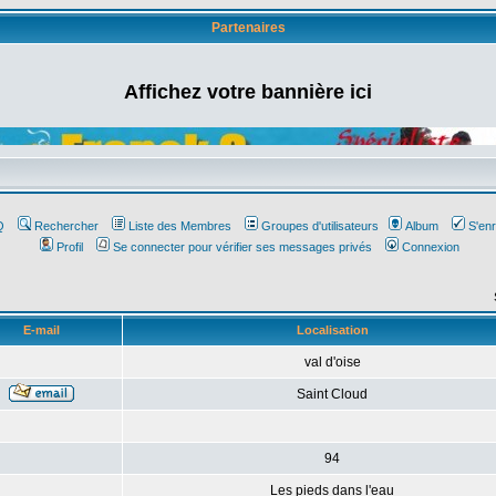
Partenaires
Affichez votre bannière ici
Q
Rechercher
Liste des Membres
Groupes d'utilisateurs
Album
S'enr
Profil
Se connecter pour vérifier ses messages privés
Connexion
E-mail
Localisation
val d'oise
Saint Cloud
94
Les pieds dans l'eau