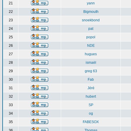
21
yann
22
Bigmouth
23
snoekbond
24
pat
25
popol
26
NDE
27
hugues
28
ismaël
29
greg 63
30
Fab
31
Jéré
32
hubert
33
SP
34
og
35
FABESOX
36
Thomas