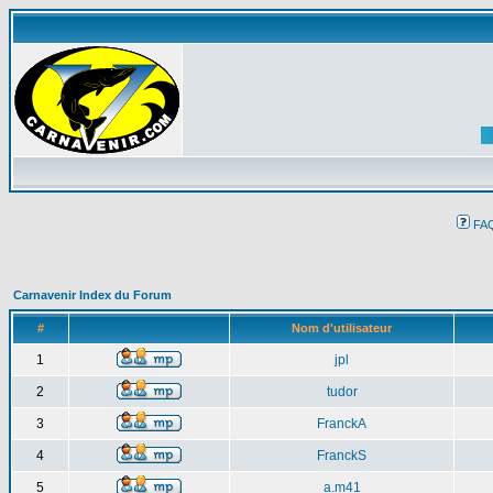
FA
Carnavenir Index du Forum
#
Nom d'utilisateur
1
jpl
2
tudor
3
FranckA
4
FranckS
5
a.m41