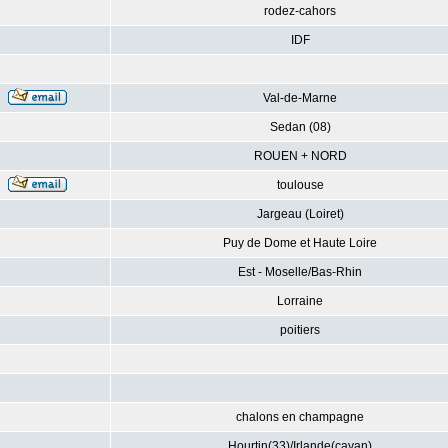
rodez-cahors
IDF
Val-de-Marne
Sedan (08)
ROUEN + NORD
toulouse
Jargeau (Loiret)
Puy de Dome et Haute Loire
Est - Moselle/Bas-Rhin
Lorraine
poitiers
chalons en champagne
Hourtin(33)/Irlande(cavan)