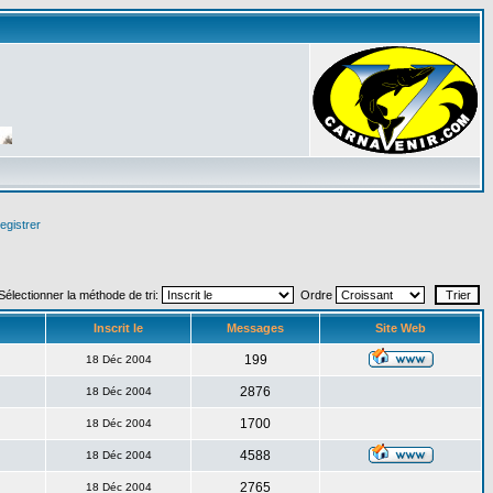
egistrer
Sélectionner la méthode de tri:
Ordre
Inscrit le
Messages
Site Web
199
18 Déc 2004
2876
18 Déc 2004
1700
18 Déc 2004
4588
18 Déc 2004
2765
18 Déc 2004