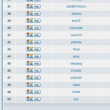
37
DIDIER ROUX
38
Jérôme
39
fred75
40
cacouette
41
carna75
42
patrickp
43
Peyo
44
greg
45
straydog
46
Chris92
47
jo80160
48
claire
49
PhilM
50
jojo