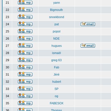
21
yann
22
Bigmouth
23
snoekbond
24
pat
25
popol
26
NDE
27
hugues
28
ismaël
29
greg 63
30
Fab
31
Jéré
32
hubert
33
SP
34
og
35
FABESOX
36
Thomas