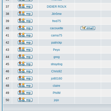
37
DIDIER ROUX
38
Jérôme
39
fred75
40
cacouette
41
carna75
42
patrickp
43
Peyo
44
greg
45
straydog
46
Chris92
47
jo80160
48
claire
49
PhilM
50
jojo