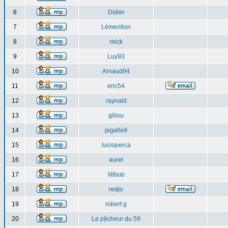
6
Didier
7
Lémerillon
8
mick
9
Luy93
10
Arnaud94
11
eric54
12
raynald
13
gillou
14
pigalle9
15
lucioperca
16
aurel
17
lillbob
18
redjo
19
robert g
20
Le pêcheur du 59