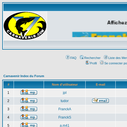
Affichez
FAQ
Rechercher
Liste des Me
Profil
Se connecter po
Carnavenir Index du Forum
#
Nom d'utilisateur
E-mail
1
jpl
2
tudor
3
FranckA
4
FranckS
5
a.m41