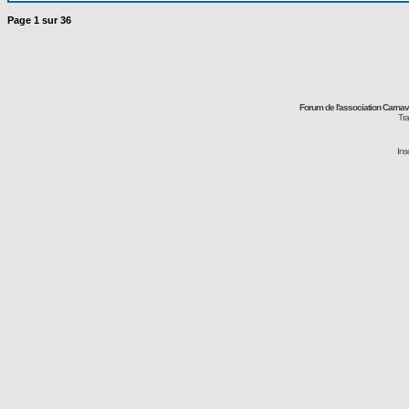
Page
1
sur
36
Forum de l'association Carna
Tra
Ins