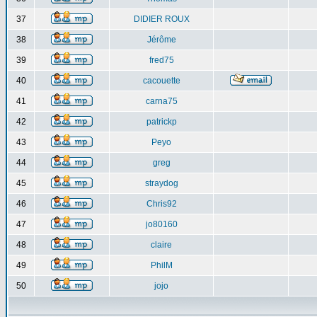
37
DIDIER ROUX
38
Jérôme
39
fred75
40
cacouette
41
carna75
42
patrickp
43
Peyo
44
greg
45
straydog
46
Chris92
47
jo80160
48
claire
49
PhilM
50
jojo