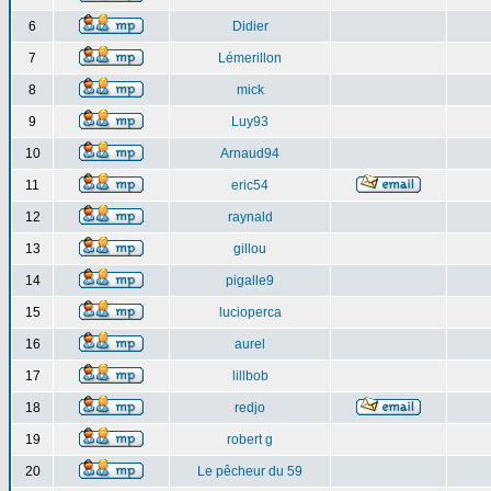
6
Didier
7
Lémerillon
8
mick
9
Luy93
10
Arnaud94
11
eric54
12
raynald
13
gillou
14
pigalle9
15
lucioperca
16
aurel
17
lillbob
18
redjo
19
robert g
20
Le pêcheur du 59