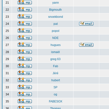
21
yann
22
Bigmouth
23
snoekbond
24
pat
25
popol
26
NDE
27
hugues
28
ismaël
29
greg 63
30
Fab
31
Jéré
32
hubert
33
SP
34
og
35
FABESOX
36
Thomas