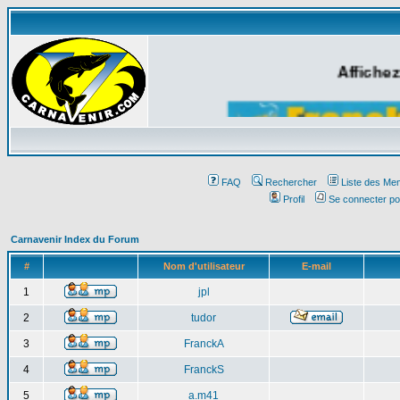
Affichez
FAQ
Rechercher
Liste des Me
Profil
Se connecter po
Carnavenir Index du Forum
#
Nom d'utilisateur
E-mail
1
jpl
2
tudor
3
FranckA
4
FranckS
5
a.m41