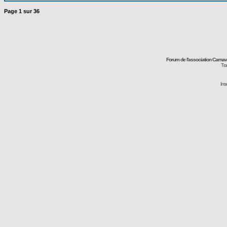
Page
1
sur
36
Forum de l'association Carna
Tra
Ins