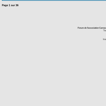
Page
1
sur
36
Forum de l'association Carna
Tra
Ins