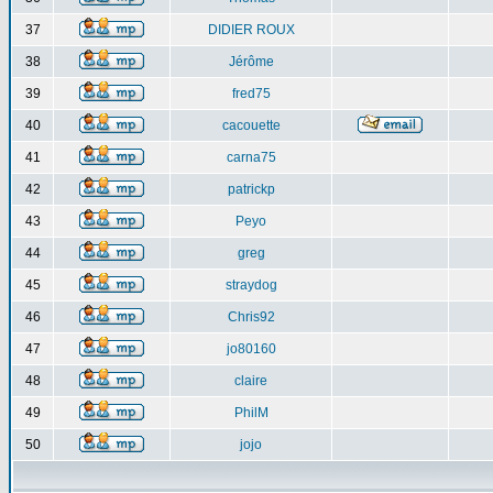
37
DIDIER ROUX
38
Jérôme
39
fred75
40
cacouette
41
carna75
42
patrickp
43
Peyo
44
greg
45
straydog
46
Chris92
47
jo80160
48
claire
49
PhilM
50
jojo