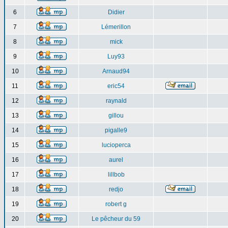
6
Didier
7
Lémerillon
8
mick
9
Luy93
10
Arnaud94
11
eric54
12
raynald
13
gillou
14
pigalle9
15
lucioperca
16
aurel
17
lillbob
18
redjo
19
robert g
20
Le pêcheur du 59