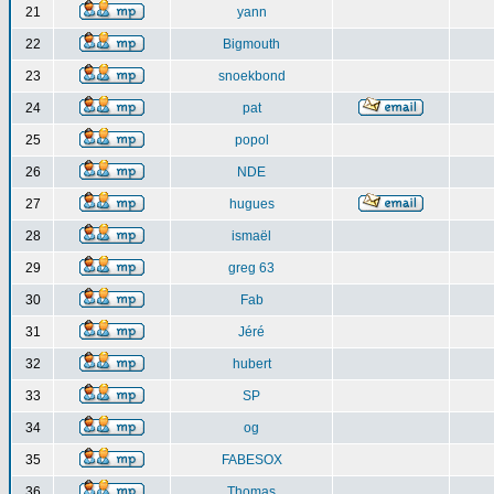
21
yann
22
Bigmouth
23
snoekbond
24
pat
25
popol
26
NDE
27
hugues
28
ismaël
29
greg 63
30
Fab
31
Jéré
32
hubert
33
SP
34
og
35
FABESOX
36
Thomas