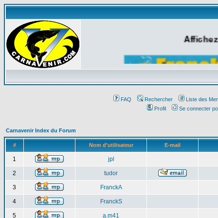
Affichez
FAQ
Rechercher
Liste des Me
Profil
Se connecter po
Carnavenir Index du Forum
#
Nom d'utilisateur
E-mail
1
jpl
2
tudor
3
FranckA
4
FranckS
5
a.m41