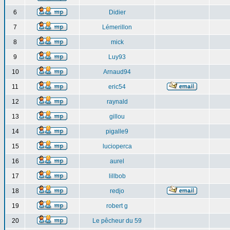
6
Didier
7
Lémerillon
8
mick
9
Luy93
10
Arnaud94
11
eric54
12
raynald
13
gillou
14
pigalle9
15
lucioperca
16
aurel
17
lillbob
18
redjo
19
robert g
20
Le pêcheur du 59