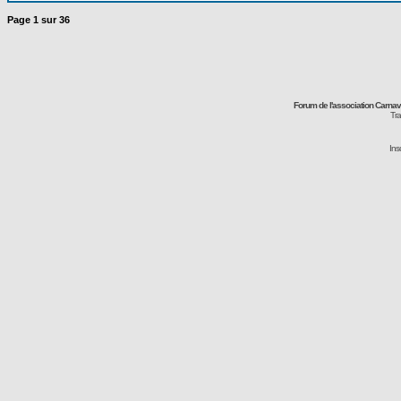
Page
1
sur
36
Forum de l'association Carna
Tra
Ins