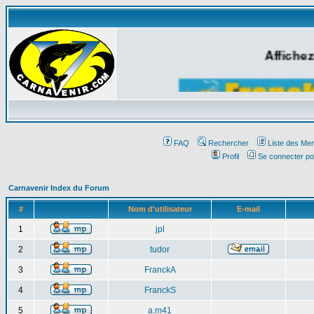
Affichez
FAQ
Rechercher
Liste des Me
Profil
Se connecter po
Carnavenir Index du Forum
#
Nom d'utilisateur
E-mail
1
jpl
2
tudor
3
FranckA
4
FranckS
5
a.m41