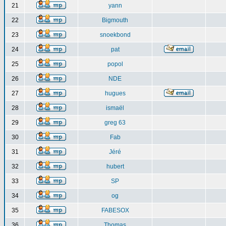
21
yann
22
Bigmouth
23
snoekbond
24
pat
25
popol
26
NDE
27
hugues
28
ismaël
29
greg 63
30
Fab
31
Jéré
32
hubert
33
SP
34
og
35
FABESOX
36
Thomas