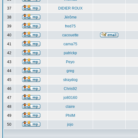
37
DIDIER ROUX
38
Jérôme
39
fred75
40
cacouette
41
carna75
42
patrickp
43
Peyo
44
greg
45
straydog
46
Chris92
47
jo80160
48
claire
49
PhilM
50
jojo