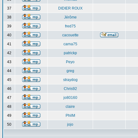
37
DIDIER ROUX
38
Jérôme
39
fred75
40
cacouette
41
carna75
42
patrickp
43
Peyo
44
greg
45
straydog
46
Chris92
47
jo80160
48
claire
49
PhilM
50
jojo