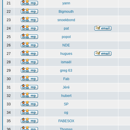
21
yann
22
Bigmouth
23
snoekbond
24
pat
25
popol
26
NDE
27
hugues
28
ismaël
29
greg 63
30
Fab
31
Jéré
32
hubert
33
SP
34
og
35
FABESOX
36
Thomas