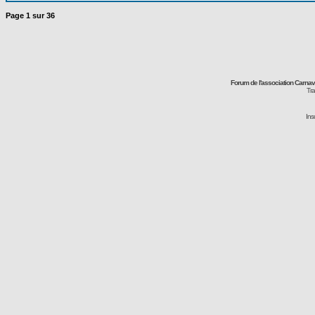
Page
1
sur
36
Forum de l'association Carna
Tra
Ins