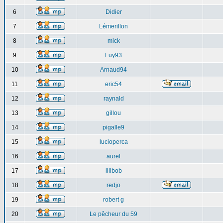
6
Didier
7
Lémerillon
8
mick
9
Luy93
10
Arnaud94
11
eric54
12
raynald
13
gillou
14
pigalle9
15
lucioperca
16
aurel
17
lillbob
18
redjo
19
robert g
20
Le pêcheur du 59