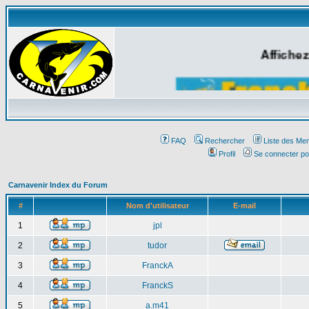
Affichez
FAQ
Rechercher
Liste des Me
Profil
Se connecter po
Carnavenir Index du Forum
#
Nom d'utilisateur
E-mail
1
jpl
2
tudor
3
FranckA
4
FranckS
5
a.m41