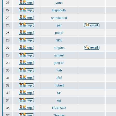
21
yann
22
Bigmouth
23
snoekbond
24
pat
25
popol
26
NDE
27
hugues
28
ismaël
29
greg 63
30
Fab
31
Jéré
32
hubert
33
SP
34
og
35
FABESOX
36
Thomas