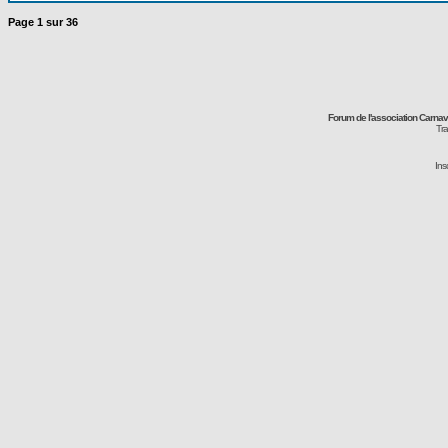
Page
1
sur
36
Forum de l'association Carna
Tra
Ins