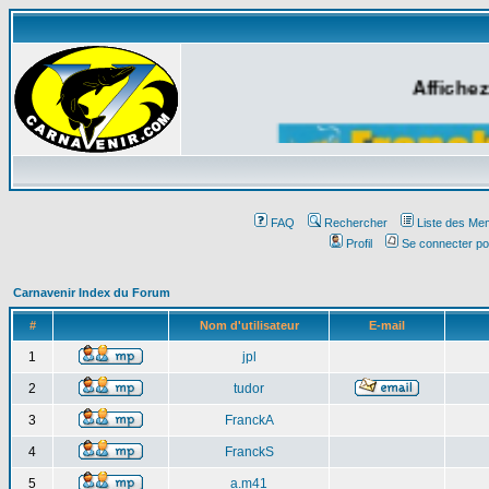
Affichez
FAQ
Rechercher
Liste des Me
Profil
Se connecter po
Carnavenir Index du Forum
#
Nom d'utilisateur
E-mail
1
jpl
2
tudor
3
FranckA
4
FranckS
5
a.m41