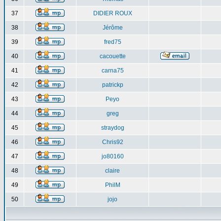
37
DIDIER ROUX
38
Jérôme
39
fred75
40
cacouette
41
carna75
42
patrickp
43
Peyo
44
greg
45
straydog
46
Chris92
47
jo80160
48
claire
49
PhilM
50
jojo