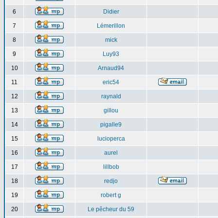
6
Didier
7
Lémerillon
8
mick
9
Luy93
10
Arnaud94
11
eric54
12
raynald
13
gillou
14
pigalle9
15
lucioperca
16
aurel
17
lillbob
18
redjo
19
robert g
20
Le pêcheur du 59