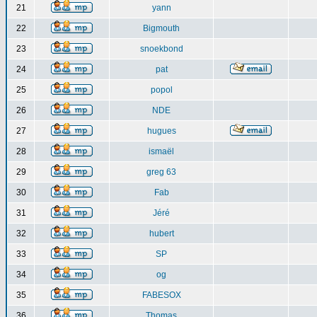
21
yann
22
Bigmouth
23
snoekbond
24
pat
25
popol
26
NDE
27
hugues
28
ismaël
29
greg 63
30
Fab
31
Jéré
32
hubert
33
SP
34
og
35
FABESOX
36
Thomas