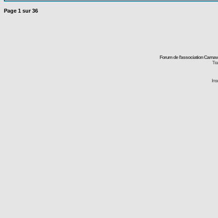
Page
1
sur
36
Forum de l'association Carna
Tra
Ins