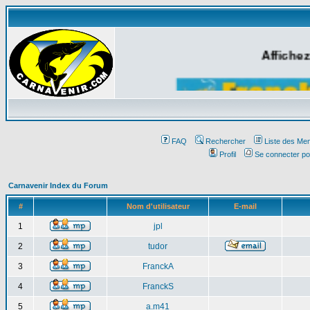
Affichez
FAQ
Rechercher
Liste des Me
Profil
Se connecter po
Carnavenir Index du Forum
#
Nom d'utilisateur
E-mail
1
jpl
2
tudor
3
FranckA
4
FranckS
5
a.m41