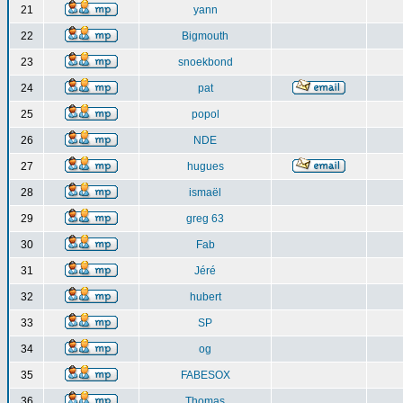
21
yann
22
Bigmouth
23
snoekbond
24
pat
25
popol
26
NDE
27
hugues
28
ismaël
29
greg 63
30
Fab
31
Jéré
32
hubert
33
SP
34
og
35
FABESOX
36
Thomas