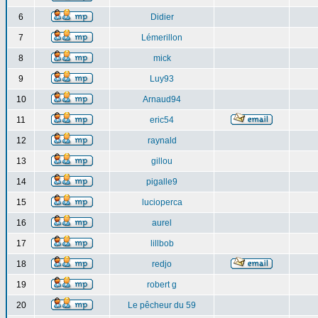
6
Didier
7
Lémerillon
8
mick
9
Luy93
10
Arnaud94
11
eric54
12
raynald
13
gillou
14
pigalle9
15
lucioperca
16
aurel
17
lillbob
18
redjo
19
robert g
20
Le pêcheur du 59