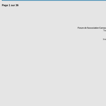
Page
1
sur
36
Forum de l'association Carna
Tra
Ins