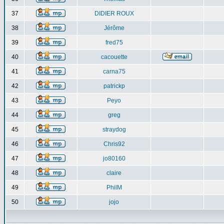
37
DIDIER ROUX
38
Jérôme
39
fred75
40
cacouette
41
carna75
42
patrickp
43
Peyo
44
greg
45
straydog
46
Chris92
47
jo80160
48
claire
49
PhilM
50
jojo