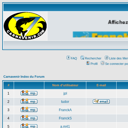
Affichez
FAQ
Rechercher
Liste des Me
Profil
Se connecter po
Carnavenir Index du Forum
#
Nom d'utilisateur
E-mail
1
jpl
2
tudor
3
FranckA
4
FranckS
5
a.m41