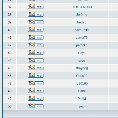
37
DIDIER ROUX
38
Jérôme
39
fred75
40
cacouette
41
carna75
42
patrickp
43
Peyo
44
greg
45
straydog
46
Chris92
47
jo80160
48
claire
49
PhilM
50
jojo