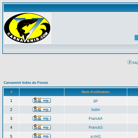
FA
Carnavenir Index du Forum
#
Nom d'utilisateur
1
jpl
2
tudor
3
FranckA
4
FranckS
5
a.m41