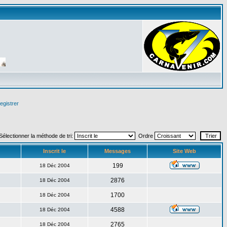
egistrer
Sélectionner la méthode de tri:
Ordre
Inscrit le
Messages
Site Web
199
18 Déc 2004
2876
18 Déc 2004
1700
18 Déc 2004
4588
18 Déc 2004
2765
18 Déc 2004