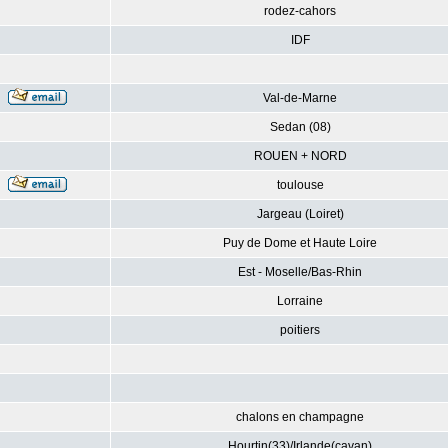
rodez-cahors
IDF
Val-de-Marne
Sedan (08)
ROUEN + NORD
toulouse
Jargeau (Loiret)
Puy de Dome et Haute Loire
Est - Moselle/Bas-Rhin
Lorraine
poitiers
chalons en champagne
Hourtin(33)/Irlande(cavan)