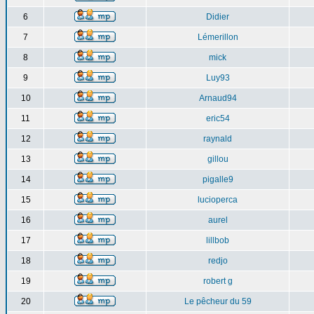
6
Didier
7
Lémerillon
8
mick
9
Luy93
10
Arnaud94
11
eric54
12
raynald
13
gillou
14
pigalle9
15
lucioperca
16
aurel
17
lillbob
18
redjo
19
robert g
20
Le pêcheur du 59