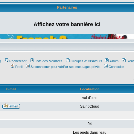
Partenaires
Affichez votre bannière ici
Q
Rechercher
Liste des Membres
Groupes d'utilisateurs
Album
S'enr
Profil
Se connecter pour vérifier ses messages privés
Connexion
E-mail
Localisation
val d'oise
Saint Cloud
94
Les pieds dans l'eau