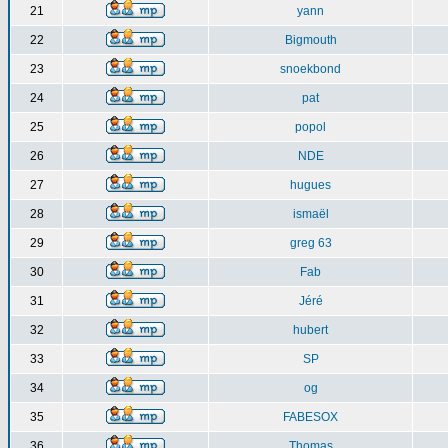
21
yann
22
Bigmouth
23
snoekbond
24
pat
25
popol
26
NDE
27
hugues
28
ismaël
29
greg 63
30
Fab
31
Jéré
32
hubert
33
SP
34
og
35
FABESOX
36
Thomas