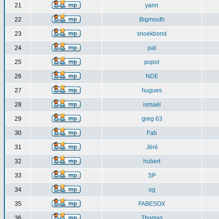
21
yann
22
Bigmouth
23
snoekbond
24
pat
25
popol
26
NDE
27
hugues
28
ismaël
29
greg 63
30
Fab
31
Jéré
32
hubert
33
SP
34
og
35
FABESOX
36
Thomas