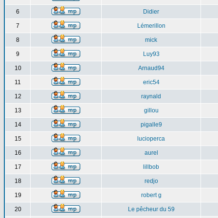
6
Didier
7
Lémerillon
8
mick
9
Luy93
10
Arnaud94
11
eric54
12
raynald
13
gillou
14
pigalle9
15
lucioperca
16
aurel
17
lillbob
18
redjo
19
robert g
20
Le pêcheur du 59