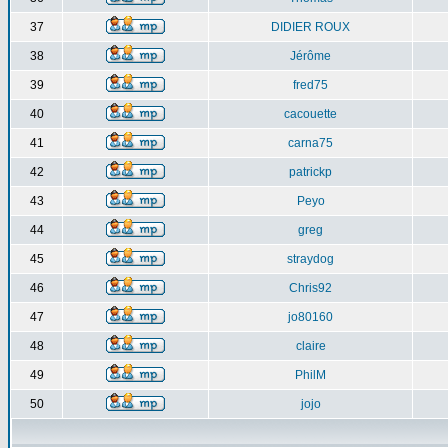
37
DIDIER ROUX
38
Jérôme
39
fred75
40
cacouette
41
carna75
42
patrickp
43
Peyo
44
greg
45
straydog
46
Chris92
47
jo80160
48
claire
49
PhilM
50
jojo