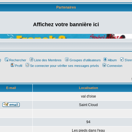
Partenaires
Affichez votre bannière ici
Q
Rechercher
Liste des Membres
Groupes d'utilisateurs
Album
S'enr
Profil
Se connecter pour vérifier ses messages privés
Connexion
E-mail
Localisation
val d'oise
Saint Cloud
94
Les pieds dans l'eau