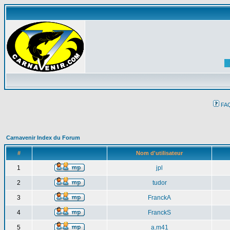
FA
Carnavenir Index du Forum
#
Nom d'utilisateur
1
jpl
2
tudor
3
FranckA
4
FranckS
5
a.m41