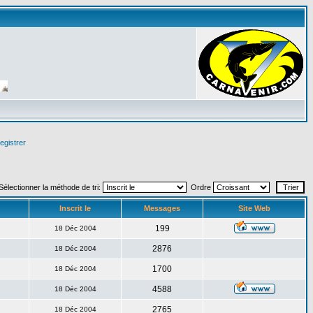
egistrer
Sélectionner la méthode de tri:
Ordre
Inscrit le
Messages
Site Web
199
18 Déc 2004
2876
18 Déc 2004
1700
18 Déc 2004
4588
18 Déc 2004
2765
18 Déc 2004