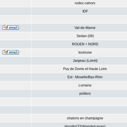
rodez-cahors
IDF
Val-de-Marne
Sedan (08)
ROUEN + NORD
toulouse
Jargeau (Loiret)
Puy de Dome et Haute Loire
Est - Moselle/Bas-Rhin
Lorraine
poitiers
chalons en champagne
Hourtin(33)/Irlande(cavan)