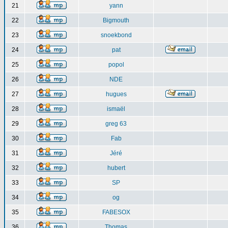
21
yann
22
Bigmouth
23
snoekbond
24
pat
25
popol
26
NDE
27
hugues
28
ismaël
29
greg 63
30
Fab
31
Jéré
32
hubert
33
SP
34
og
35
FABESOX
36
Thomas