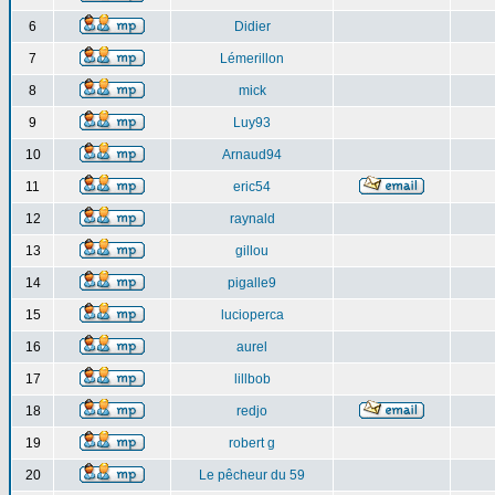
6
Didier
7
Lémerillon
8
mick
9
Luy93
10
Arnaud94
11
eric54
12
raynald
13
gillou
14
pigalle9
15
lucioperca
16
aurel
17
lillbob
18
redjo
19
robert g
20
Le pêcheur du 59