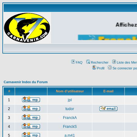
Affichez
FAQ
Rechercher
Liste des Me
Profil
Se connecter po
Carnavenir Index du Forum
#
Nom d'utilisateur
E-mail
1
jpl
2
tudor
3
FranckA
4
FranckS
5
a.m41