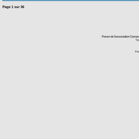
Page
1
sur
36
Forum de l'association Carna
Tra
Ins