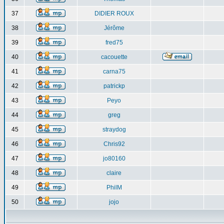
37
DIDIER ROUX
38
Jérôme
39
fred75
40
cacouette
41
carna75
42
patrickp
43
Peyo
44
greg
45
straydog
46
Chris92
47
jo80160
48
claire
49
PhilM
50
jojo