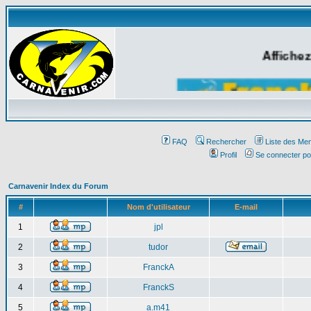
Affichez
FAQ
Rechercher
Liste des Me
Profil
Se connecter po
Carnavenir Index du Forum
#
Nom d'utilisateur
E-mail
1
jpl
2
tudor
3
FranckA
4
FranckS
5
a.m41