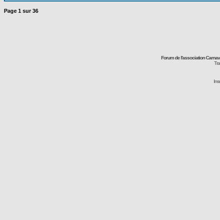
Page
1
sur
36
Forum de l'association Carna
Tra
Ins