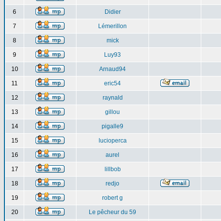
6
Didier
7
Lémerillon
8
mick
9
Luy93
10
Arnaud94
11
eric54
12
raynald
13
gillou
14
pigalle9
15
lucioperca
16
aurel
17
lillbob
18
redjo
19
robert g
20
Le pêcheur du 59