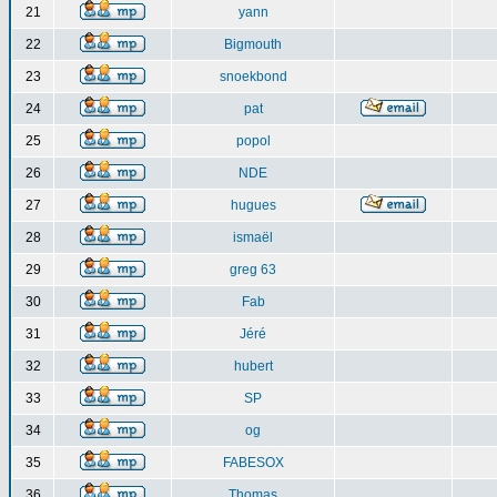
21
yann
22
Bigmouth
23
snoekbond
24
pat
25
popol
26
NDE
27
hugues
28
ismaël
29
greg 63
30
Fab
31
Jéré
32
hubert
33
SP
34
og
35
FABESOX
36
Thomas