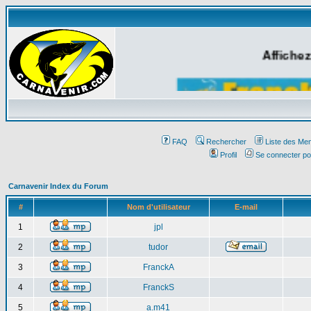
Affichez
FAQ
Rechercher
Liste des Me
Profil
Se connecter po
Carnavenir Index du Forum
#
Nom d'utilisateur
E-mail
1
jpl
2
tudor
3
FranckA
4
FranckS
5
a.m41