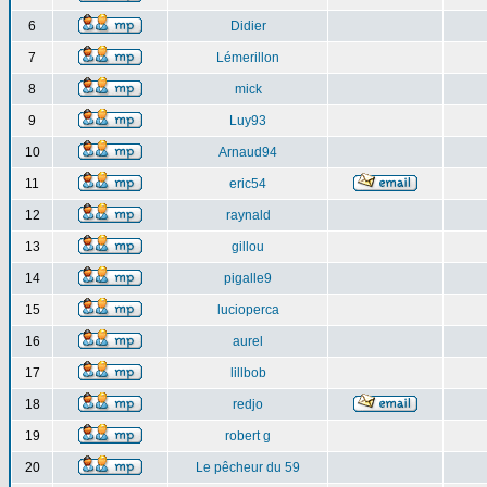
6
Didier
7
Lémerillon
8
mick
9
Luy93
10
Arnaud94
11
eric54
12
raynald
13
gillou
14
pigalle9
15
lucioperca
16
aurel
17
lillbob
18
redjo
19
robert g
20
Le pêcheur du 59