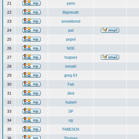
21
yann
22
Bigmouth
23
snoekbond
24
pat
25
popol
26
NDE
27
hugues
28
ismaël
29
greg 63
30
Fab
31
Jéré
32
hubert
33
SP
34
og
35
FABESOX
36
Thomas