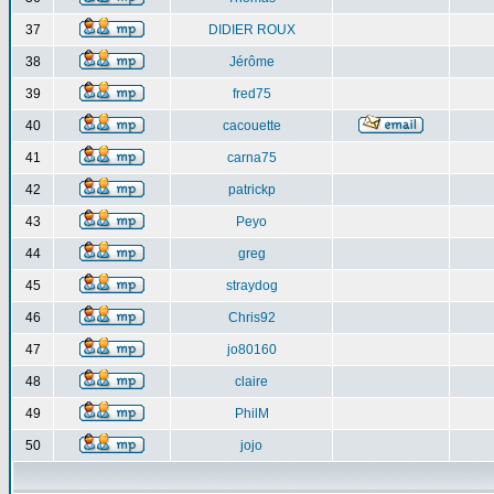
37
DIDIER ROUX
38
Jérôme
39
fred75
40
cacouette
41
carna75
42
patrickp
43
Peyo
44
greg
45
straydog
46
Chris92
47
jo80160
48
claire
49
PhilM
50
jojo