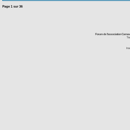
Page
1
sur
36
Forum de l'association Carna
Tra
Ins