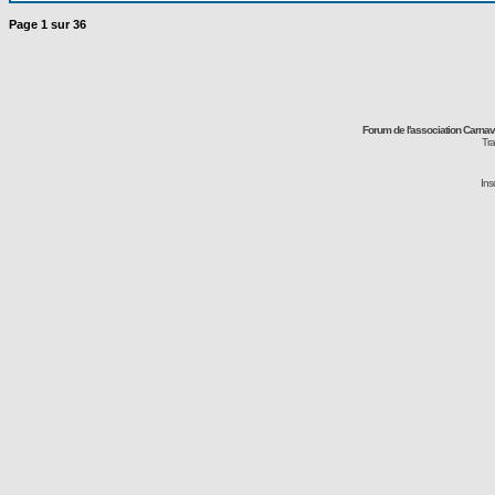
Page
1
sur
36
Forum de l'association Carna
Tra
Ins