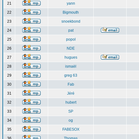
21
yann
22
Bigmouth
23
snoekbond
24
pat
25
popol
26
NDE
27
hugues
28
ismaël
29
greg 63
30
Fab
31
Jéré
32
hubert
33
SP
34
og
35
FABESOX
36
Thomas