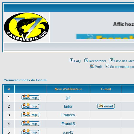
Affichez
FAQ
Rechercher
Liste des Me
Profil
Se connecter po
Carnavenir Index du Forum
#
Nom d'utilisateur
E-mail
1
jpl
2
tudor
3
FranckA
4
FranckS
5
a.m41