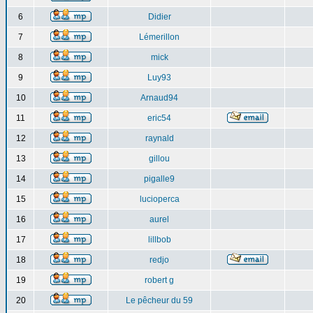
6
Didier
7
Lémerillon
8
mick
9
Luy93
10
Arnaud94
11
eric54
12
raynald
13
gillou
14
pigalle9
15
lucioperca
16
aurel
17
lillbob
18
redjo
19
robert g
20
Le pêcheur du 59