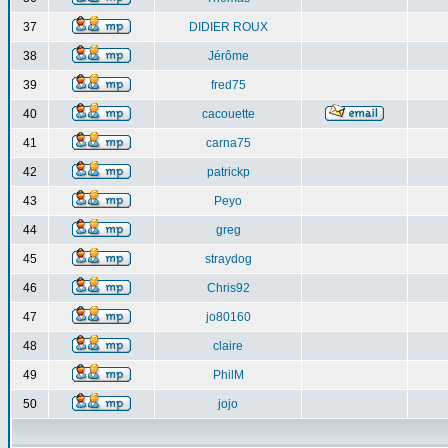
37
DIDIER ROUX
38
Jérôme
39
fred75
40
cacouette
41
carna75
42
patrickp
43
Peyo
44
greg
45
straydog
46
Chris92
47
jo80160
48
claire
49
PhilM
50
jojo