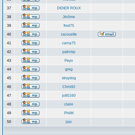
37
DIDIER ROUX
38
Jérôme
39
fred75
40
cacouette
41
carna75
42
patrickp
43
Peyo
44
greg
45
straydog
46
Chris92
47
jo80160
48
claire
49
PhilM
50
jojo