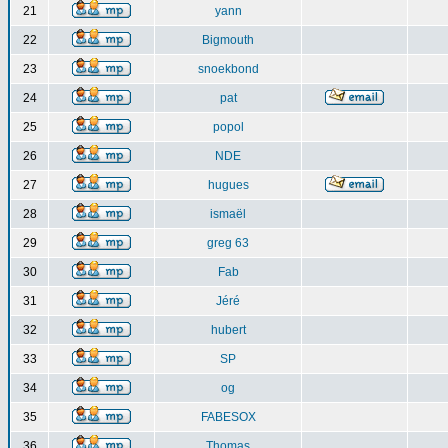
21
yann
22
Bigmouth
23
snoekbond
24
pat
25
popol
26
NDE
27
hugues
28
ismaël
29
greg 63
30
Fab
31
Jéré
32
hubert
33
SP
34
og
35
FABESOX
36
Thomas