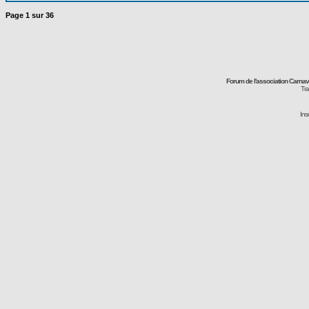
Page
1
sur
36
Forum de l'association Carna
Tra
Ins