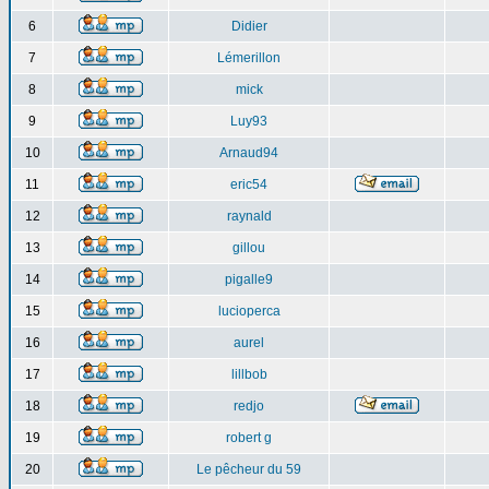
6
Didier
7
Lémerillon
8
mick
9
Luy93
10
Arnaud94
11
eric54
12
raynald
13
gillou
14
pigalle9
15
lucioperca
16
aurel
17
lillbob
18
redjo
19
robert g
20
Le pêcheur du 59