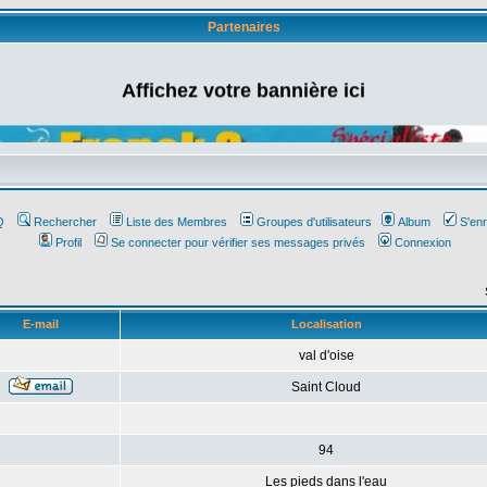
Partenaires
Affichez votre bannière ici
Q
Rechercher
Liste des Membres
Groupes d'utilisateurs
Album
S'enr
Profil
Se connecter pour vérifier ses messages privés
Connexion
E-mail
Localisation
val d'oise
Saint Cloud
94
Les pieds dans l'eau