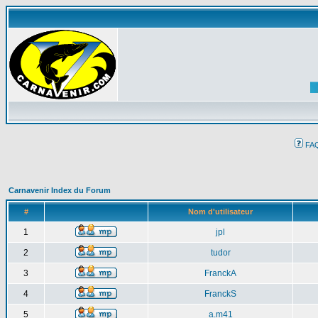
FA
Carnavenir Index du Forum
#
Nom d'utilisateur
1
jpl
2
tudor
3
FranckA
4
FranckS
5
a.m41