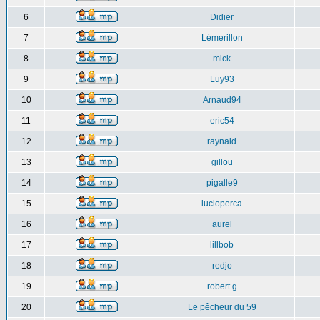
6
Didier
7
Lémerillon
8
mick
9
Luy93
10
Arnaud94
11
eric54
12
raynald
13
gillou
14
pigalle9
15
lucioperca
16
aurel
17
lillbob
18
redjo
19
robert g
20
Le pêcheur du 59