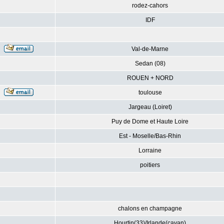
rodez-cahors
IDF
Val-de-Marne
Sedan (08)
ROUEN + NORD
toulouse
Jargeau (Loiret)
Puy de Dome et Haute Loire
Est - Moselle/Bas-Rhin
Lorraine
poitiers
chalons en champagne
Hourtin(33)/Irlande(cavan)