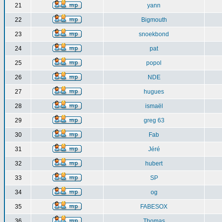
21
yann
22
Bigmouth
23
snoekbond
24
pat
25
popol
26
NDE
27
hugues
28
ismaël
29
greg 63
30
Fab
31
Jéré
32
hubert
33
SP
34
og
35
FABESOX
36
Thomas