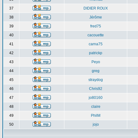
37
DIDIER ROUX
38
Jérôme
39
fred75
40
cacouette
41
carna75
42
patrickp
43
Peyo
44
greg
45
straydog
46
Chris92
47
jo80160
48
claire
49
PhilM
50
jojo