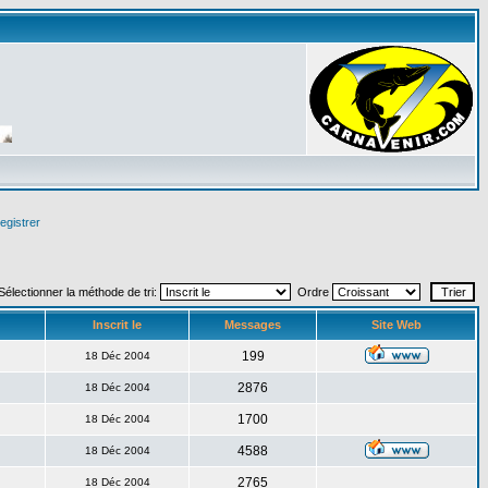
egistrer
Sélectionner la méthode de tri:
Ordre
Inscrit le
Messages
Site Web
199
18 Déc 2004
2876
18 Déc 2004
1700
18 Déc 2004
4588
18 Déc 2004
2765
18 Déc 2004