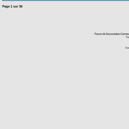
Page
1
sur
36
Forum de l'association Carna
Tra
Ins