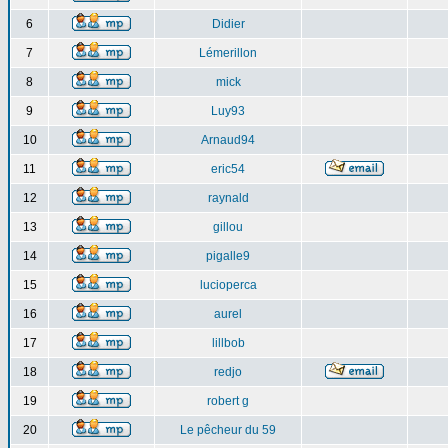
6
Didier
7
Lémerillon
8
mick
9
Luy93
10
Arnaud94
11
eric54
12
raynald
13
gillou
14
pigalle9
15
lucioperca
16
aurel
17
lillbob
18
redjo
19
robert g
20
Le pêcheur du 59