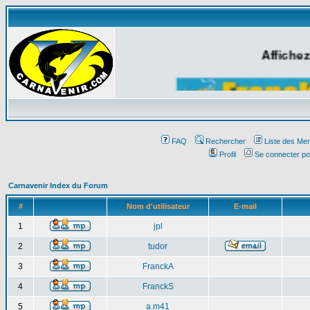
Affichez
FAQ
Rechercher
Liste des Me
Profil
Se connecter po
Carnavenir Index du Forum
#
Nom d'utilisateur
E-mail
1
jpl
2
tudor
3
FranckA
4
FranckS
5
a.m41