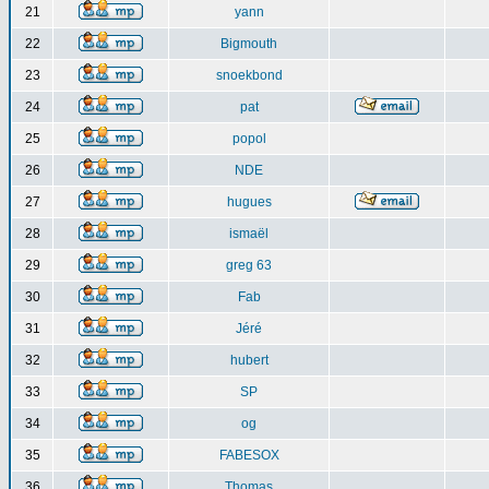
21
yann
22
Bigmouth
23
snoekbond
24
pat
25
popol
26
NDE
27
hugues
28
ismaël
29
greg 63
30
Fab
31
Jéré
32
hubert
33
SP
34
og
35
FABESOX
36
Thomas