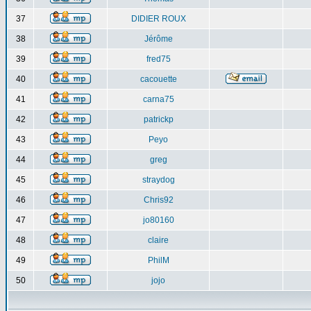
37
DIDIER ROUX
38
Jérôme
39
fred75
40
cacouette
41
carna75
42
patrickp
43
Peyo
44
greg
45
straydog
46
Chris92
47
jo80160
48
claire
49
PhilM
50
jojo