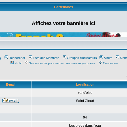
Partenaires
Affichez votre bannière ici
Q
Rechercher
Liste des Membres
Groupes d'utilisateurs
Album
S'enr
Profil
Se connecter pour vérifier ses messages privés
Connexion
E-mail
Localisation
val d'oise
Saint Cloud
94
Les pieds dans l'eau