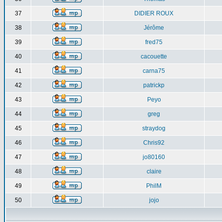
37
DIDIER ROUX
38
Jérôme
39
fred75
40
cacouette
41
carna75
42
patrickp
43
Peyo
44
greg
45
straydog
46
Chris92
47
jo80160
48
claire
49
PhilM
50
jojo