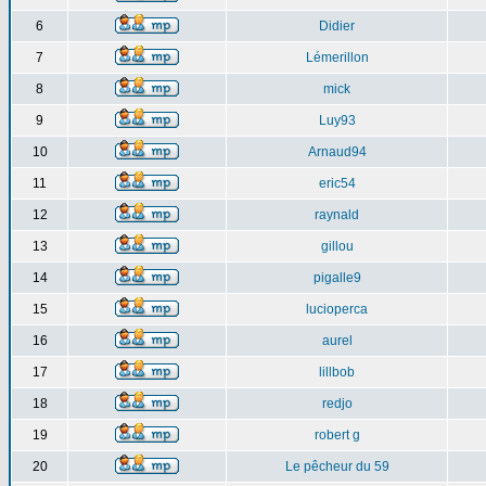
6
Didier
7
Lémerillon
8
mick
9
Luy93
10
Arnaud94
11
eric54
12
raynald
13
gillou
14
pigalle9
15
lucioperca
16
aurel
17
lillbob
18
redjo
19
robert g
20
Le pêcheur du 59