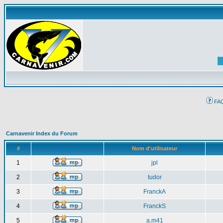
FA
Carnavenir Index du Forum
#
Nom d'utilisateur
1
jpl
2
tudor
3
FranckA
4
FranckS
5
a.m41