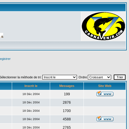
egistrer
Sélectionner la méthode de tri:
Ordre
Inscrit le
Messages
Site Web
199
18 Déc 2004
2876
18 Déc 2004
1700
18 Déc 2004
4588
18 Déc 2004
2765
18 Déc 2004