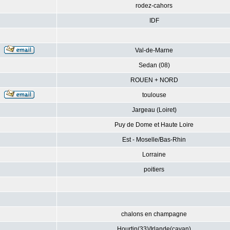
rodez-cahors
IDF
Val-de-Marne
Sedan (08)
ROUEN + NORD
toulouse
Jargeau (Loiret)
Puy de Dome et Haute Loire
Est - Moselle/Bas-Rhin
Lorraine
poitiers
chalons en champagne
Hourtin(33)/Irlande(cavan)