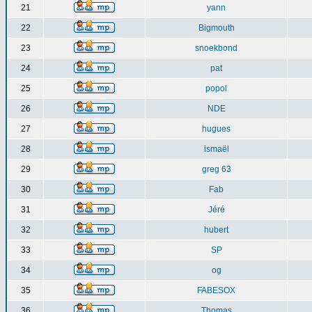
21
yann
22
Bigmouth
23
snoekbond
24
pat
25
popol
26
NDE
27
hugues
28
ismaël
29
greg 63
30
Fab
31
Jéré
32
hubert
33
SP
34
og
35
FABESOX
36
Thomas