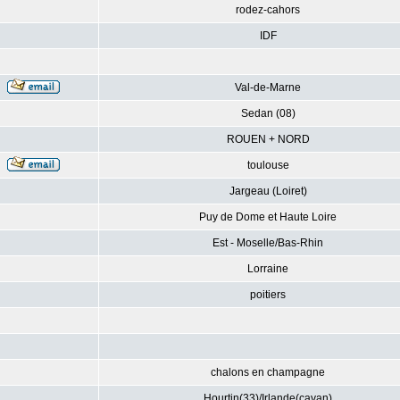
rodez-cahors
IDF
Val-de-Marne
Sedan (08)
ROUEN + NORD
toulouse
Jargeau (Loiret)
Puy de Dome et Haute Loire
Est - Moselle/Bas-Rhin
Lorraine
poitiers
chalons en champagne
Hourtin(33)/Irlande(cavan)