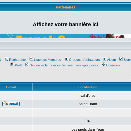
Partenaires
Affichez votre bannière ici
Q
Rechercher
Liste des Membres
Groupes d'utilisateurs
Album
S'enr
Profil
Se connecter pour vérifier ses messages privés
Connexion
E-mail
Localisation
val d'oise
Saint Cloud
94
Les pieds dans l'eau