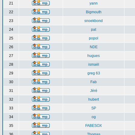
21
yann
22
Bigmouth
23
snoekbond
24
pat
25
popol
26
NDE
27
hugues
28
ismaël
29
greg 63
30
Fab
31
Jéré
32
hubert
33
SP
34
og
35
FABESOX
36
Thomas