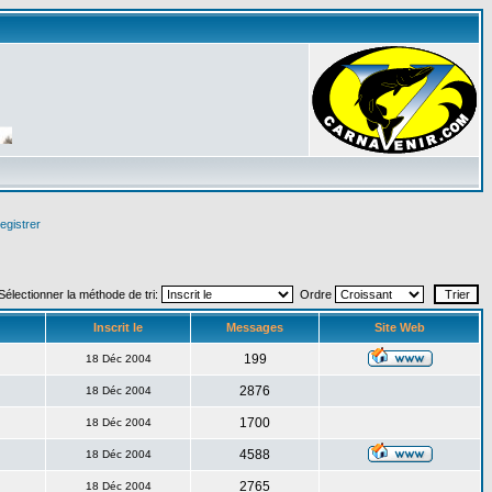
egistrer
Sélectionner la méthode de tri:
Ordre
Inscrit le
Messages
Site Web
199
18 Déc 2004
2876
18 Déc 2004
1700
18 Déc 2004
4588
18 Déc 2004
2765
18 Déc 2004