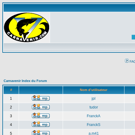
FA
Carnavenir Index du Forum
#
Nom d'utilisateur
1
jpl
2
tudor
3
FranckA
4
FranckS
5
a.m41