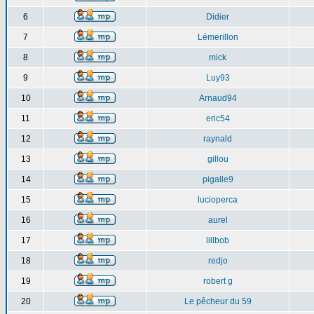
6
Didier
7
Lémerillon
8
mick
9
Luy93
10
Arnaud94
11
eric54
12
raynald
13
gillou
14
pigalle9
15
lucioperca
16
aurel
17
lillbob
18
redjo
19
robert g
20
Le pêcheur du 59