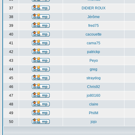
37
DIDIER ROUX
38
Jérôme
39
fred75
40
cacouette
41
carna75
42
patrickp
43
Peyo
44
greg
45
straydog
46
Chris92
47
jo80160
48
claire
49
PhilM
50
jojo