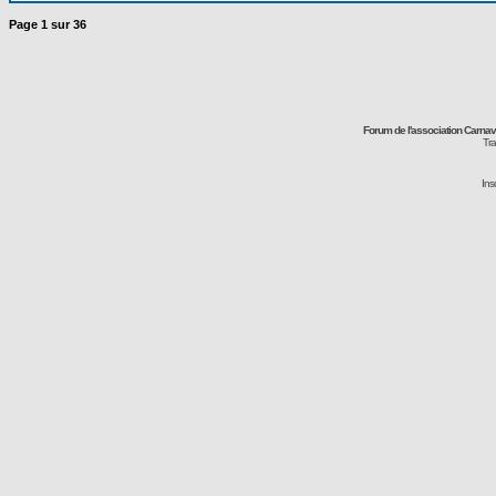
Page
1
sur
36
Forum de l'association Carna
Tra
Ins