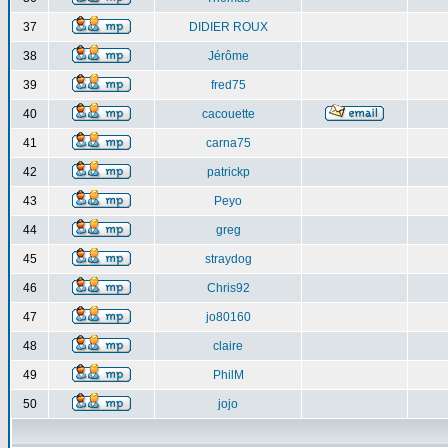
37
DIDIER ROUX
38
Jérôme
39
fred75
40
cacouette
41
carna75
42
patrickp
43
Peyo
44
greg
45
straydog
46
Chris92
47
jo80160
48
claire
49
PhilM
50
jojo