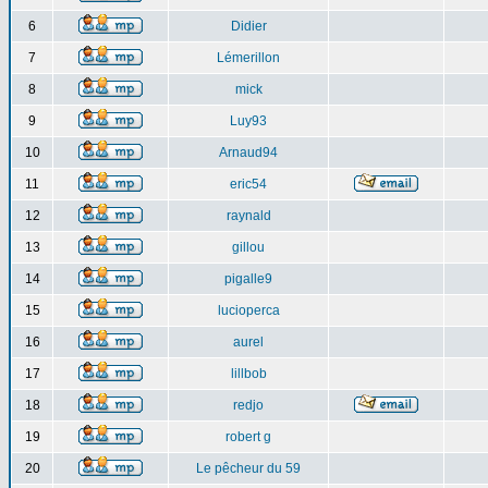
6
Didier
7
Lémerillon
8
mick
9
Luy93
10
Arnaud94
11
eric54
12
raynald
13
gillou
14
pigalle9
15
lucioperca
16
aurel
17
lillbob
18
redjo
19
robert g
20
Le pêcheur du 59