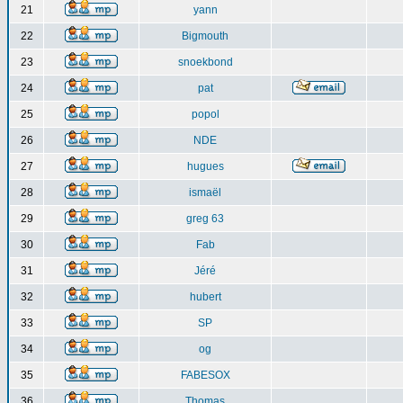
21
yann
22
Bigmouth
23
snoekbond
24
pat
25
popol
26
NDE
27
hugues
28
ismaël
29
greg 63
30
Fab
31
Jéré
32
hubert
33
SP
34
og
35
FABESOX
36
Thomas