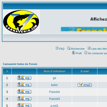
Affichez
FAQ
Rechercher
Liste des Me
Profil
Se connecter po
Carnavenir Index du Forum
#
Nom d'utilisateur
E-mail
1
jpl
2
tudor
3
FranckA
4
FranckS
5
a.m41