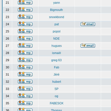
21
yann
22
Bigmouth
23
snoekbond
24
pat
25
popol
26
NDE
27
hugues
28
ismaël
29
greg 63
30
Fab
31
Jéré
32
hubert
33
SP
34
og
35
FABESOX
36
Thomas