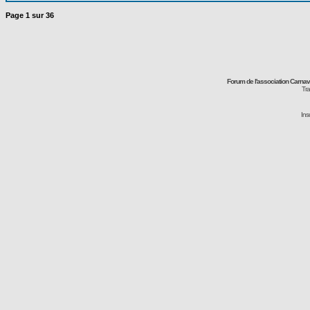
Page
1
sur
36
Forum de l'association Carna
Tra
Ins