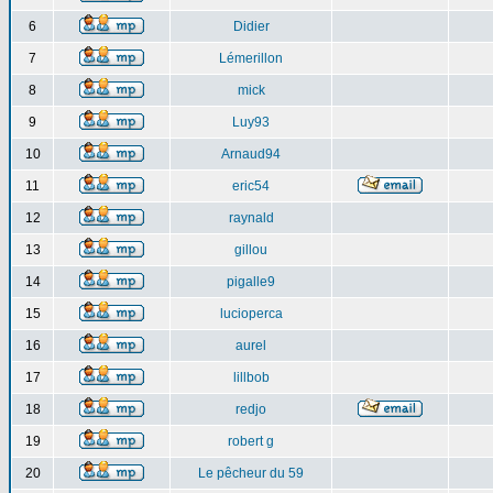
6
Didier
7
Lémerillon
8
mick
9
Luy93
10
Arnaud94
11
eric54
12
raynald
13
gillou
14
pigalle9
15
lucioperca
16
aurel
17
lillbob
18
redjo
19
robert g
20
Le pêcheur du 59