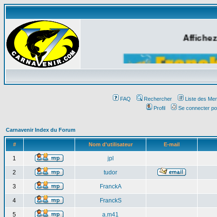
Affichez
FAQ
Rechercher
Liste des Me
Profil
Se connecter po
Carnavenir Index du Forum
#
Nom d'utilisateur
E-mail
1
jpl
2
tudor
3
FranckA
4
FranckS
5
a.m41