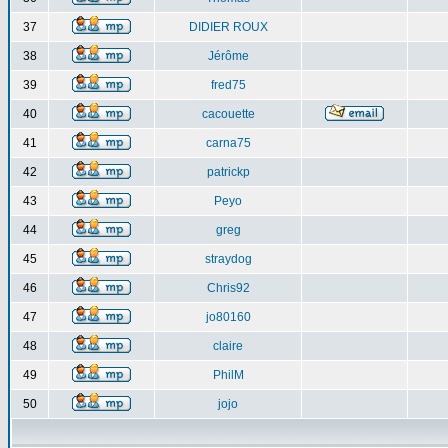
37
DIDIER ROUX
38
Jérôme
39
fred75
40
cacouette
41
carna75
42
patrickp
43
Peyo
44
greg
45
straydog
46
Chris92
47
jo80160
48
claire
49
PhilM
50
jojo