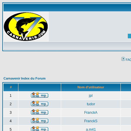
FA
Carnavenir Index du Forum
#
Nom d'utilisateur
1
jpl
2
tudor
3
FranckA
4
FranckS
5
a.m41