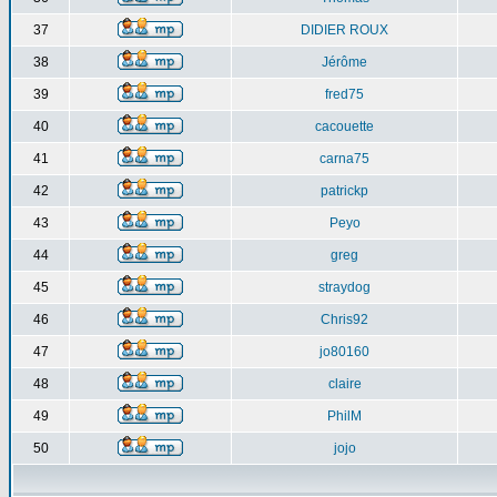
37
DIDIER ROUX
38
Jérôme
39
fred75
40
cacouette
41
carna75
42
patrickp
43
Peyo
44
greg
45
straydog
46
Chris92
47
jo80160
48
claire
49
PhilM
50
jojo