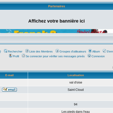
Partenaires
Affichez votre bannière ici
Q
Rechercher
Liste des Membres
Groupes d'utilisateurs
Album
S'enr
Profil
Se connecter pour vérifier ses messages privés
Connexion
E-mail
Localisation
val d'oise
Saint Cloud
94
Les pieds dans l'eau