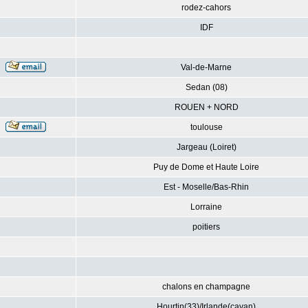
rodez-cahors
IDF
Val-de-Marne
Sedan (08)
ROUEN + NORD
toulouse
Jargeau (Loiret)
Puy de Dome et Haute Loire
Est - Moselle/Bas-Rhin
Lorraine
poitiers
chalons en champagne
Hourtin(33)/Irlande(cavan)