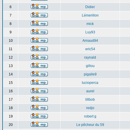
6
Didier
7
Lémerillon
8
mick
9
Luy93
10
Arnaud94
11
eric54
12
raynald
13
gillou
14
pigalle9
15
lucioperca
16
aurel
17
lillbob
18
redjo
19
robert g
20
Le pêcheur du 59