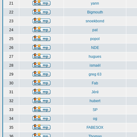
21
yann
22
Bigmouth
23
snoekbond
24
pat
25
popol
26
NDE
27
hugues
28
ismaël
29
greg 63
30
Fab
31
Jéré
32
hubert
33
SP
34
og
35
FABESOX
36
Thomas