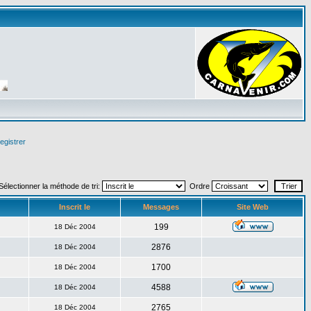
egistrer
Sélectionner la méthode de tri:
Ordre
Inscrit le
Messages
Site Web
199
18 Déc 2004
2876
18 Déc 2004
1700
18 Déc 2004
4588
18 Déc 2004
2765
18 Déc 2004