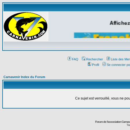
Affichez
FAQ
Rechercher
Liste des Me
Profil
Se connecter po
Carnavenir Index du Forum
Ce sujet est verrouillé, vous ne p
Forum de l'association Carna
Tra