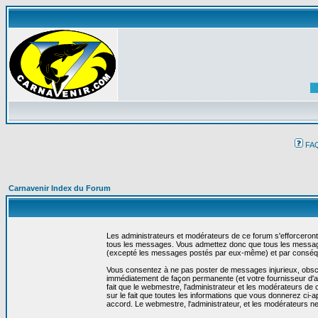
FA
Carnavenir Index du Forum
Les administrateurs et modérateurs de ce forum s'efforceront
tous les messages. Vous admettez donc que tous les message
(excepté les messages postés par eux-même) et par conséqu
Vous consentez à ne pas poster de messages injurieux, obscène
immédiatement de façon permanente (et votre fournisseur d'ac
fait que le webmestre, l'administrateur et les modérateurs de c
sur le fait que toutes les informations que vous donnerez c
accord. Le webmestre, l'administrateur, et les modérateurs n