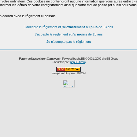
r votre ordinateur. Ces cookies ne contiendront aucune information que vous aurez entré ci-a
de confirmer les détails de votre enregistrement ainsi que votre mot de passe (et aussi pour
en accord avec le règlement ci-dessus.
J'accepte le règlement et j'ai
exactement
ou
plus
de 13 ans
J'accepte le règlement et j'ai
moins
de 13 ans
Je n'accepte pas le règlement
Forum de l'association Carnavenir
- Powered by
phpBB
© 2001, 2005 phpBB Group
Traduction par :
phpBB-fr.com
Inscriptions bloquées: 167224