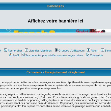
Partenaires
Affichez votre bannière ici
Q
Rechercher
Liste des Membres
Groupes d'utilisateurs
Album
S'enr
Profil
Se connecter pour vérifier ses messages privés
Connexion
Carnavenir - Enregistrement - Règlement
 de supprimer ou éditer tous les messages à caractère répréhensible aussi rapidement que pos
s postés sur ces forums expriment la vue et opinion de leurs auteurs respectifs, et non p
ent ne peuvent pas être tenus pour responsables.
s, vulgaires, diffamatoires, menaçants, sexuels ou tout autre message qui violerait les lois
cès à internet en sera informé). L'adresse IP de chaque message est enregistrée afin d'aider
e forum ont le droit de supprimer, éditer, déplacer ou verrouiller n'importe quel sujet de discu
i-après seront stockées dans une base de données. Cependant, ces informations ne seront di
e peuvent pas être tenus pour responsables si une tentative de piratage informatique conduit