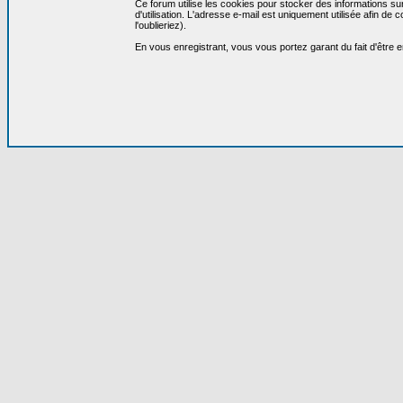
Ce forum utilise les cookies pour stocker des informations su
d'utilisation. L'adresse e-mail est uniquement utilisée afin 
l'oublieriez).
En vous enregistrant, vous vous portez garant du fait d'être 