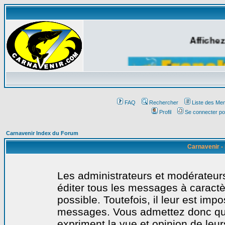
Affichez
FAQ
Rechercher
Liste des Me
Profil
Se connecter po
Carnavenir Index du Forum
Carnavenir -
Les administrateurs et modérateurs
éditer tous les messages à caract
possible. Toutefois, il leur est imp
messages. Vous admettez donc qu
expriment la vue et opinion de leur