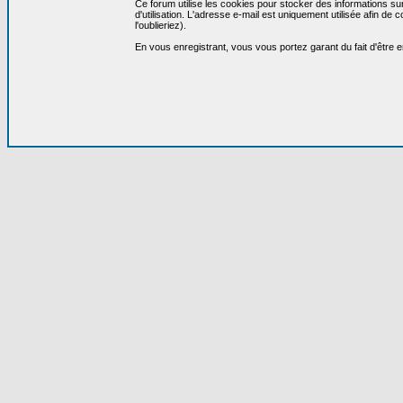
Ce forum utilise les cookies pour stocker des informations su
d'utilisation. L'adresse e-mail est uniquement utilisée afin 
l'oublieriez).
En vous enregistrant, vous vous portez garant du fait d'être 