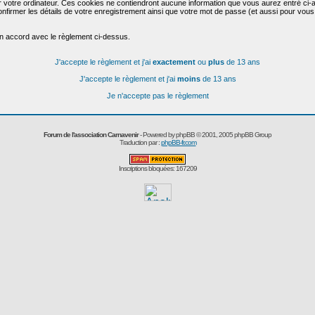
r votre ordinateur. Ces cookies ne contiendront aucune information que vous aurez entré ci-a
de confirmer les détails de votre enregistrement ainsi que votre mot de passe (et aussi pour
en accord avec le règlement ci-dessus.
J'accepte le règlement et j'ai
exactement
ou
plus
de 13 ans
J'accepte le règlement et j'ai
moins
de 13 ans
Je n'accepte pas le règlement
Forum de l'association Carnavenir
- Powered by
phpBB
© 2001, 2005 phpBB Group
Traduction par :
phpBB-fr.com
Inscriptions bloquées: 167209