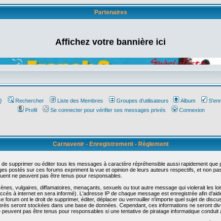
Partenaires
Affichez votre bannière ici
Q
Rechercher
Liste des Membres
Groupes d'utilisateurs
Album
S'enr
Profil
Se connecter pour vérifier ses messages privés
Connexion
Carnavenir - Enregistrement - Règlement
 de supprimer ou éditer tous les messages à caractère répréhensible aussi rapidement que pos
s postés sur ces forums expriment la vue et opinion de leurs auteurs respectifs, et non p
ent ne peuvent pas être tenus pour responsables.
s, vulgaires, diffamatoires, menaçants, sexuels ou tout autre message qui violerait les lois
cès à internet en sera informé). L'adresse IP de chaque message est enregistrée afin d'aider
e forum ont le droit de supprimer, éditer, déplacer ou verrouiller n'importe quel sujet de discu
i-après seront stockées dans une base de données. Cependant, ces informations ne seront di
e peuvent pas être tenus pour responsables si une tentative de piratage informatique conduit