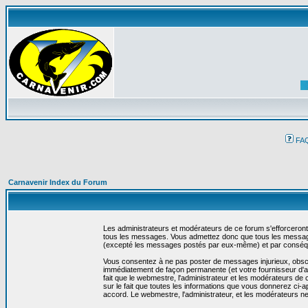
FA
Carnavenir Index du Forum
Les administrateurs et modérateurs de ce forum s'efforceront
tous les messages. Vous admettez donc que tous les message
(excepté les messages postés par eux-même) et par conséqu
Vous consentez à ne pas poster de messages injurieux, obscène
immédiatement de façon permanente (et votre fournisseur d'ac
fait que le webmestre, l'administrateur et les modérateurs de c
sur le fait que toutes les informations que vous donnerez c
accord. Le webmestre, l'administrateur, et les modérateurs n