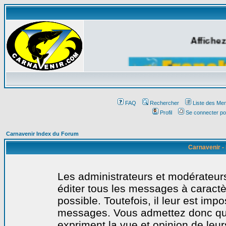
Affichez
FAQ
Rechercher
Liste des Me
Profil
Se connecter po
Carnavenir Index du Forum
Carnavenir -
Les administrateurs et modérateurs
éditer tous les messages à caract
possible. Toutefois, il leur est imp
messages. Vous admettez donc qu
expriment la vue et opinion de leur