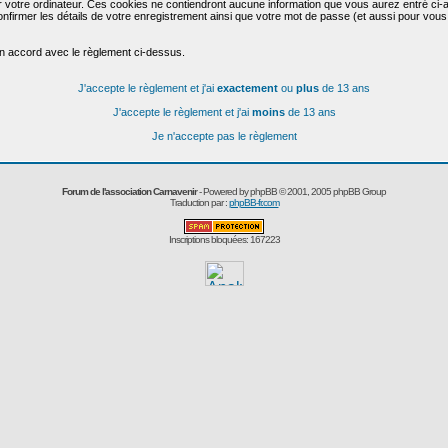
r votre ordinateur. Ces cookies ne contiendront aucune information que vous aurez entré ci-a
de confirmer les détails de votre enregistrement ainsi que votre mot de passe (et aussi pour
en accord avec le règlement ci-dessus.
J'accepte le règlement et j'ai
exactement
ou
plus
de 13 ans
J'accepte le règlement et j'ai
moins
de 13 ans
Je n'accepte pas le règlement
Forum de l'association Carnavenir
- Powered by
phpBB
© 2001, 2005 phpBB Group
Traduction par :
phpBB-fr.com
Inscriptions bloquées: 167223