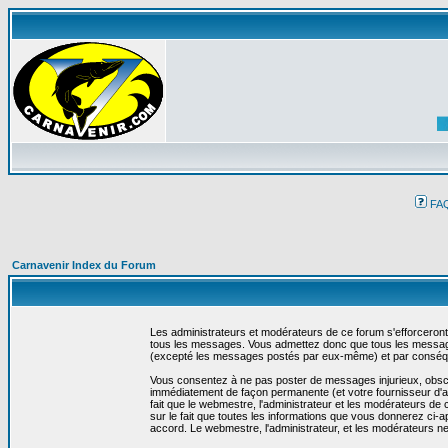
FA
Carnavenir Index du Forum
Les administrateurs et modérateurs de ce forum s'efforceront
tous les messages. Vous admettez donc que tous les message
(excepté les messages postés par eux-même) et par conséqu
Vous consentez à ne pas poster de messages injurieux, obscène
immédiatement de façon permanente (et votre fournisseur d'ac
fait que le webmestre, l'administrateur et les modérateurs de c
sur le fait que toutes les informations que vous donnerez c
accord. Le webmestre, l'administrateur, et les modérateurs n