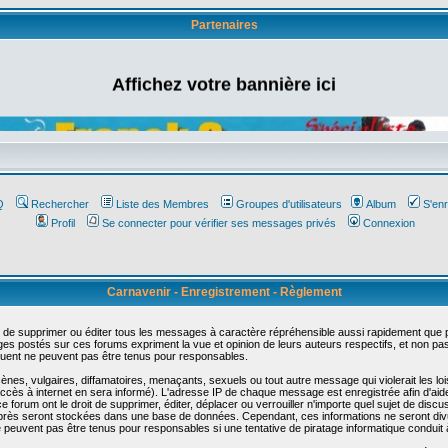
Partenaires
Affichez votre bannière ici
Q
Rechercher
Liste des Membres
Groupes d'utilisateurs
Album
S'enr
Profil
Se connecter pour vérifier ses messages privés
Connexion
Carnavenir - Enregistrement - Règlement
 de supprimer ou éditer tous les messages à caractère répréhensible aussi rapidement que pos
s postés sur ces forums expriment la vue et opinion de leurs auteurs respectifs, et non p
ent ne peuvent pas être tenus pour responsables.
s, vulgaires, diffamatoires, menaçants, sexuels ou tout autre message qui violerait les lois
cès à internet en sera informé). L'adresse IP de chaque message est enregistrée afin d'aider
e forum ont le droit de supprimer, éditer, déplacer ou verrouiller n'importe quel sujet de discu
i-après seront stockées dans une base de données. Cependant, ces informations ne seront di
e peuvent pas être tenus pour responsables si une tentative de piratage informatique conduit