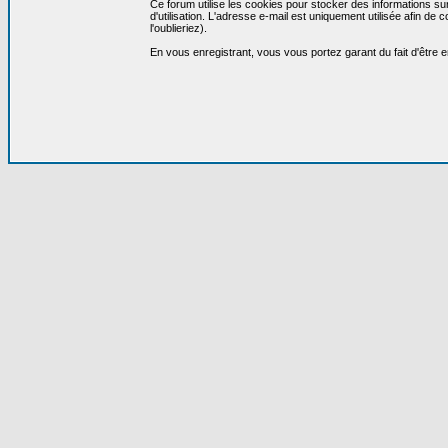
Ce forum utilise les cookies pour stocker des informations su
d'utilisation. L'adresse e-mail est uniquement utilisée afin 
l'oublieriez).
En vous enregistrant, vous vous portez garant du fait d'être 