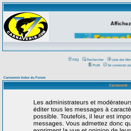
Affichez
FAQ
Rechercher
Liste des Me
Profil
Se connecter po
Carnavenir Index du Forum
Carnavenir -
Les administrateurs et modérateurs
éditer tous les messages à caract
possible. Toutefois, il leur est imp
messages. Vous admettez donc qu
expriment la vue et opinion de leur