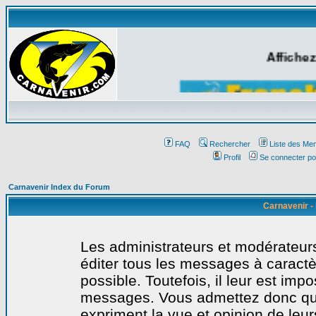
Affichez
FAQ
Rechercher
Liste des Me
Profil
Se connecter po
Carnavenir Index du Forum
Carnavenir -
Les administrateurs et modérateurs
éditer tous les messages à caract
possible. Toutefois, il leur est imp
messages. Vous admettez donc qu
expriment la vue et opinion de leur