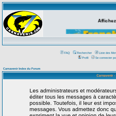
Affichez
FAQ
Rechercher
Liste des Me
Profil
Se connecter po
Carnavenir Index du Forum
Carnavenir -
Les administrateurs et modérateurs
éditer tous les messages à caract
possible. Toutefois, il leur est imp
messages. Vous admettez donc qu
expriment la vue et opinion de leur