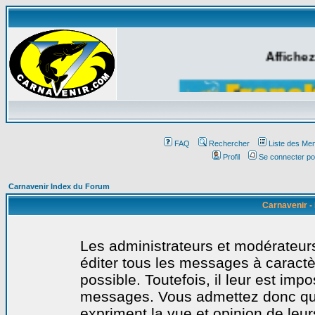
Affichez
FAQ
Rechercher
Liste des Me
Profil
Se connecter po
Carnavenir Index du Forum
Carnavenir -
Les administrateurs et modérateurs
éditer tous les messages à caract
possible. Toutefois, il leur est imp
messages. Vous admettez donc qu
expriment la vue et opinion de leur