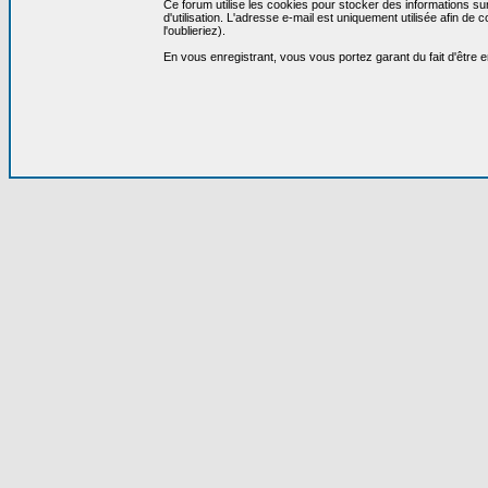
Ce forum utilise les cookies pour stocker des informations su
d'utilisation. L'adresse e-mail est uniquement utilisée afin 
l'oublieriez).
En vous enregistrant, vous vous portez garant du fait d'être 