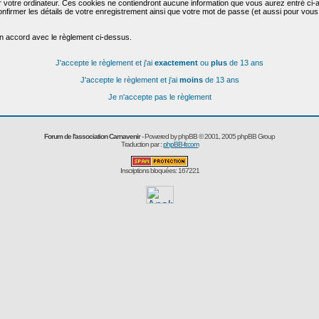
r votre ordinateur. Ces cookies ne contiendront aucune information que vous aurez entré ci-a
de confirmer les détails de votre enregistrement ainsi que votre mot de passe (et aussi pour
en accord avec le règlement ci-dessus.
J'accepte le règlement et j'ai
exactement
ou
plus
de 13 ans
J'accepte le règlement et j'ai
moins
de 13 ans
Je n'accepte pas le règlement
Forum de l'association Carnavenir
- Powered by
phpBB
© 2001, 2005 phpBB Group
Traduction par :
phpBB-fr.com
Inscriptions bloquées: 167221