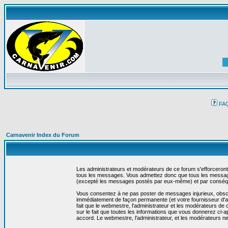
FA
Carnavenir Index du Forum
Les administrateurs et modérateurs de ce forum s'efforceront
tous les messages. Vous admettez donc que tous les message
(excepté les messages postés par eux-même) et par conséqu
Vous consentez à ne pas poster de messages injurieux, obscène
immédiatement de façon permanente (et votre fournisseur d'ac
fait que le webmestre, l'administrateur et les modérateurs de c
sur le fait que toutes les informations que vous donnerez c
accord. Le webmestre, l'administrateur, et les modérateurs n