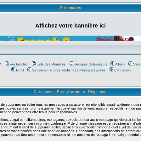
Partenaires
Affichez votre bannière ici
Q
Rechercher
Liste des Membres
Groupes d'utilisateurs
Album
S'enr
Profil
Se connecter pour vérifier ses messages privés
Connexion
Carnavenir - Enregistrement - Règlement
 de supprimer ou éditer tous les messages à caractère répréhensible aussi rapidement que pos
s postés sur ces forums expriment la vue et opinion de leurs auteurs respectifs, et non p
ent ne peuvent pas être tenus pour responsables.
s, vulgaires, diffamatoires, menaçants, sexuels ou tout autre message qui violerait les lois
cès à internet en sera informé). L'adresse IP de chaque message est enregistrée afin d'aider
e forum ont le droit de supprimer, éditer, déplacer ou verrouiller n'importe quel sujet de discu
i-après seront stockées dans une base de données. Cependant, ces informations ne seront di
e peuvent pas être tenus pour responsables si une tentative de piratage informatique conduit