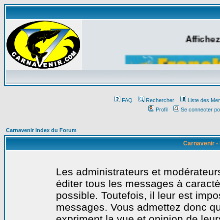
Affichez
FAQ
Rechercher
Liste des Me
Profil
Se connecter po
Carnavenir Index du Forum
Carnavenir -
Les administrateurs et modérateurs
éditer tous les messages à caract
possible. Toutefois, il leur est imp
messages. Vous admettez donc qu
expriment la vue et opinion de leur