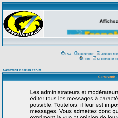
Affichez
FAQ
Rechercher
Liste des Me
Profil
Se connecter po
Carnavenir Index du Forum
Carnavenir -
Les administrateurs et modérateurs
éditer tous les messages à caract
possible. Toutefois, il leur est imp
messages. Vous admettez donc qu
expriment la vue et opinion de leur