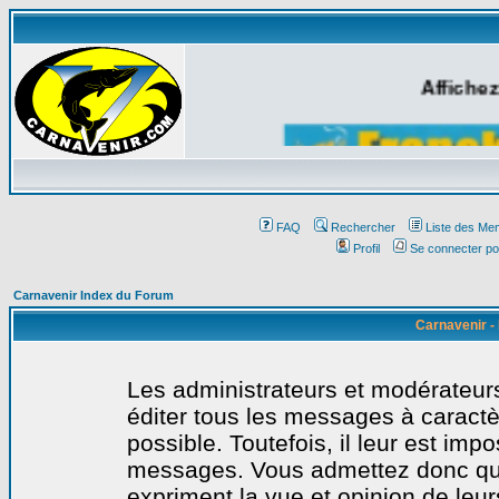
Affichez
FAQ
Rechercher
Liste des Me
Profil
Se connecter po
Carnavenir Index du Forum
Carnavenir -
Les administrateurs et modérateurs
éditer tous les messages à caract
possible. Toutefois, il leur est imp
messages. Vous admettez donc qu
expriment la vue et opinion de leur