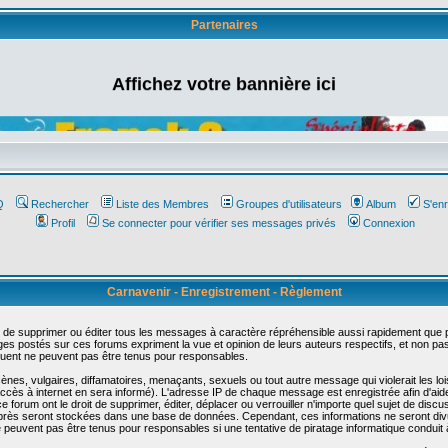
Partenaires
Affichez votre bannière ici
Q
Rechercher
Liste des Membres
Groupes d'utilisateurs
Album
S'enr
Profil
Se connecter pour vérifier ses messages privés
Connexion
Carnavenir - Enregistrement - Règlement
 de supprimer ou éditer tous les messages à caractère répréhensible aussi rapidement que pos
s postés sur ces forums expriment la vue et opinion de leurs auteurs respectifs, et non p
ent ne peuvent pas être tenus pour responsables.
s, vulgaires, diffamatoires, menaçants, sexuels ou tout autre message qui violerait les lois
cès à internet en sera informé). L'adresse IP de chaque message est enregistrée afin d'aider
e forum ont le droit de supprimer, éditer, déplacer ou verrouiller n'importe quel sujet de discu
i-après seront stockées dans une base de données. Cependant, ces informations ne seront di
e peuvent pas être tenus pour responsables si une tentative de piratage informatique conduit