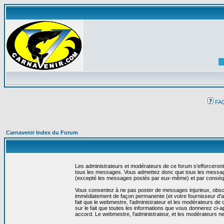
FA
Carnavenir Index du Forum
Les administrateurs et modérateurs de ce forum s'efforceront
tous les messages. Vous admettez donc que tous les message
(excepté les messages postés par eux-même) et par conséqu
Vous consentez à ne pas poster de messages injurieux, obscène
immédiatement de façon permanente (et votre fournisseur d'ac
fait que le webmestre, l'administrateur et les modérateurs de c
sur le fait que toutes les informations que vous donnerez c
accord. Le webmestre, l'administrateur, et les modérateurs n