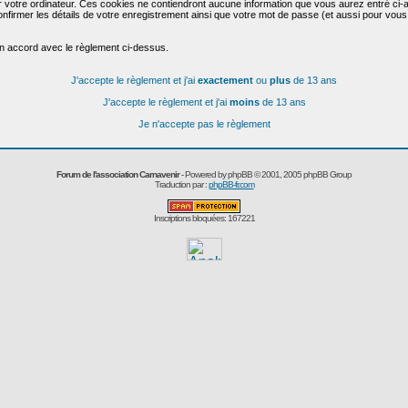
r votre ordinateur. Ces cookies ne contiendront aucune information que vous aurez entré ci-a
de confirmer les détails de votre enregistrement ainsi que votre mot de passe (et aussi pour
en accord avec le règlement ci-dessus.
J'accepte le règlement et j'ai
exactement
ou
plus
de 13 ans
J'accepte le règlement et j'ai
moins
de 13 ans
Je n'accepte pas le règlement
Forum de l'association Carnavenir
- Powered by
phpBB
© 2001, 2005 phpBB Group
Traduction par :
phpBB-fr.com
Inscriptions bloquées: 167221