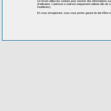
Ce forum utilise les cookies pour stocker des informations su
d'utilisation. L'adresse e-mail est uniquement utilisée afin 
l'oublieriez).
En vous enregistrant, vous vous portez garant du fait d'être 