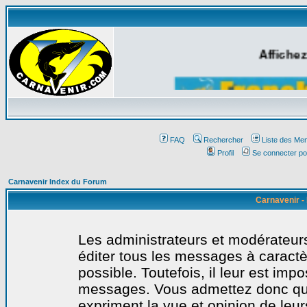
Affichez
FAQ
Rechercher
Liste des Me
Profil
Se connecter po
Carnavenir Index du Forum
Carnavenir -
Les administrateurs et modérateurs
éditer tous les messages à caract
possible. Toutefois, il leur est imp
messages. Vous admettez donc qu
expriment la vue et opinion de leur