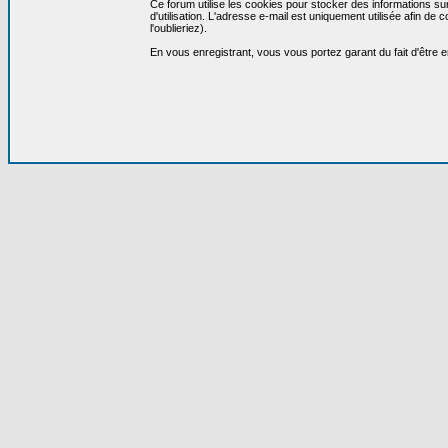
Ce forum utilise les cookies pour stocker des informations su
d'utilisation. L'adresse e-mail est uniquement utilisée afin 
l'oublieriez).
En vous enregistrant, vous vous portez garant du fait d'être 