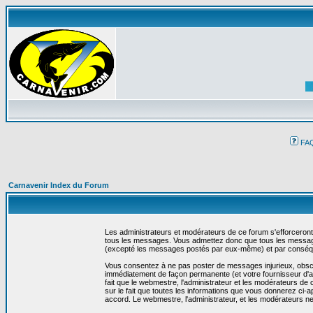
FA
Carnavenir Index du Forum
Les administrateurs et modérateurs de ce forum s'efforceront
tous les messages. Vous admettez donc que tous les message
(excepté les messages postés par eux-même) et par conséqu
Vous consentez à ne pas poster de messages injurieux, obscène
immédiatement de façon permanente (et votre fournisseur d'ac
fait que le webmestre, l'administrateur et les modérateurs de c
sur le fait que toutes les informations que vous donnerez c
accord. Le webmestre, l'administrateur, et les modérateurs n