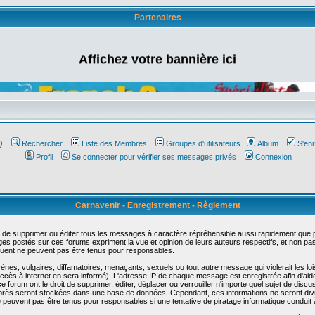
Partenaires
Affichez votre bannière ici
Q
Rechercher
Liste des Membres
Groupes d'utilisateurs
Album
S'enr
Profil
Se connecter pour vérifier ses messages privés
Connexion
Carnavenir - Enregistrement - Règlement
 de supprimer ou éditer tous les messages à caractère répréhensible aussi rapidement que pos
s postés sur ces forums expriment la vue et opinion de leurs auteurs respectifs, et non p
ent ne peuvent pas être tenus pour responsables.
s, vulgaires, diffamatoires, menaçants, sexuels ou tout autre message qui violerait les lois
cès à internet en sera informé). L'adresse IP de chaque message est enregistrée afin d'aider
e forum ont le droit de supprimer, éditer, déplacer ou verrouiller n'importe quel sujet de discu
i-après seront stockées dans une base de données. Cependant, ces informations ne seront di
e peuvent pas être tenus pour responsables si une tentative de piratage informatique conduit