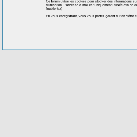
Ce forum utilise les cookies pour stocker des informations su
d'utilisation. L'adresse e-mail est uniquement utilisée afin 
l'oublieriez).
En vous enregistrant, vous vous portez garant du fait d'être 