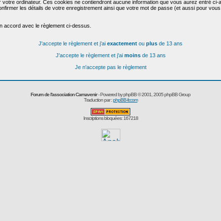
r votre ordinateur. Ces cookies ne contiendront aucune information que vous aurez entré ci-a
de confirmer les détails de votre enregistrement ainsi que votre mot de passe (et aussi pour
en accord avec le règlement ci-dessus.
J'accepte le règlement et j'ai
exactement
ou
plus
de 13 ans
J'accepte le règlement et j'ai
moins
de 13 ans
Je n'accepte pas le règlement
Forum de l'association Carnavenir
- Powered by
phpBB
© 2001, 2005 phpBB Group
Traduction par :
phpBB-fr.com
Inscriptions bloquées: 167218