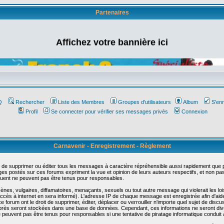
Partenaires
Affichez votre bannière ici
Q
Rechercher
Liste des Membres
Groupes d'utilisateurs
Album
S'enr
Profil
Se connecter pour vérifier ses messages privés
Connexion
Carnavenir - Enregistrement - Règlement
 de supprimer ou éditer tous les messages à caractère répréhensible aussi rapidement que pos
s postés sur ces forums expriment la vue et opinion de leurs auteurs respectifs, et non p
ent ne peuvent pas être tenus pour responsables.
s, vulgaires, diffamatoires, menaçants, sexuels ou tout autre message qui violerait les lois
cès à internet en sera informé). L'adresse IP de chaque message est enregistrée afin d'aider
e forum ont le droit de supprimer, éditer, déplacer ou verrouiller n'importe quel sujet de discu
i-après seront stockées dans une base de données. Cependant, ces informations ne seront di
e peuvent pas être tenus pour responsables si une tentative de piratage informatique conduit