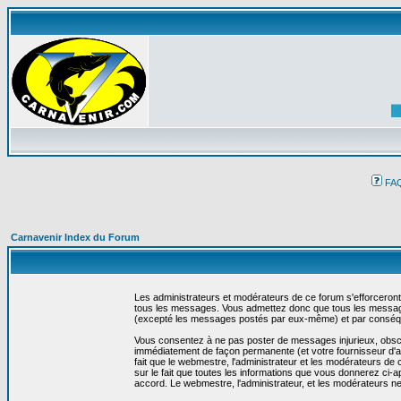
FA
Carnavenir Index du Forum
Les administrateurs et modérateurs de ce forum s'efforceront
tous les messages. Vous admettez donc que tous les message
(excepté les messages postés par eux-même) et par conséqu
Vous consentez à ne pas poster de messages injurieux, obscène
immédiatement de façon permanente (et votre fournisseur d'ac
fait que le webmestre, l'administrateur et les modérateurs de c
sur le fait que toutes les informations que vous donnerez c
accord. Le webmestre, l'administrateur, et les modérateurs n