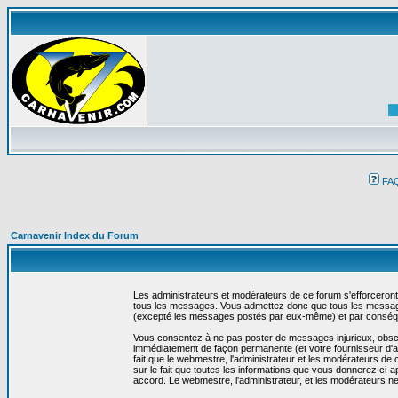
FA
Carnavenir Index du Forum
Les administrateurs et modérateurs de ce forum s'efforceront
tous les messages. Vous admettez donc que tous les message
(excepté les messages postés par eux-même) et par conséqu
Vous consentez à ne pas poster de messages injurieux, obscène
immédiatement de façon permanente (et votre fournisseur d'ac
fait que le webmestre, l'administrateur et les modérateurs de c
sur le fait que toutes les informations que vous donnerez c
accord. Le webmestre, l'administrateur, et les modérateurs n